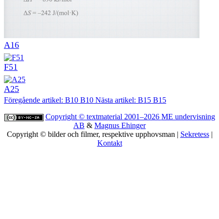
A16
F51
A25
Föregående artikel: B10
B10
Nästa artikel: B15
B15
Copyright © textmaterial 2001–2026
ME undervisning
AB
&
Magnus Ehinger
Copyright © bilder och filmer, respektive upphovsman |
Sekretess
|
Kontakt