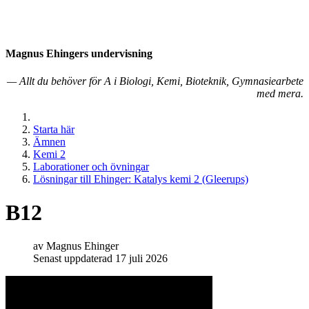
Magnus Ehingers under­visning
— Allt du behöver för A i Biologi, Kemi, Bioteknik, Gymnasiearbete
med mera.
Starta här
Ämnen
Kemi 2
Laborationer och övningar
Lösningar till Ehinger: Katalys kemi 2 (Gleerups)
B12
av
Magnus Ehinger
Senast uppdaterad 17 juli 2026