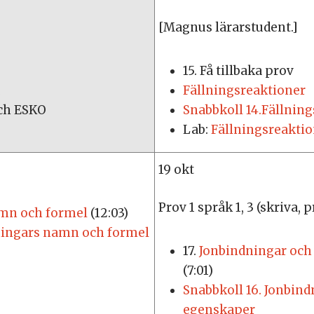
[Magnus lärarstudent.]
15. Få tillbaka prov
1
Fällningsreaktioner
och ESKO
Snabbkoll 14.Fällnin
Lab:
Fällningsreakti
19 okt
Prov 1 språk 1, 3 (skriva, p
amn och formel
(12:03)
eningars namn och formel
17.
Jonbindningar och
(7:01)
Snabbkoll 16. Jonbin
egenskaper