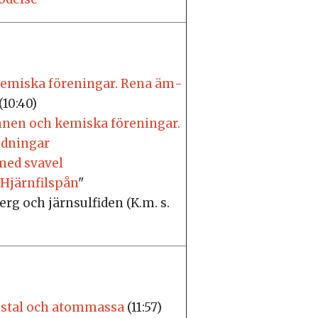
­mis­ka fö­re­ningar. Rena äm­
(10:40)
mnen och kemiska föreningar.
ndningar
 med sva­vel
Hjärn­fil­spån
"
erg och järn­sul­fiden (K.m. s.
tal och atommassa
(11:57)