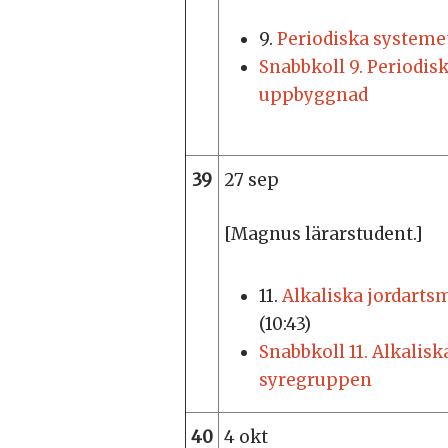
9.
Periodiska system
Snabbkoll 9. Periodis
uppbyggnad
39
27 sep
[Magnus lärarstudent.]
11.
Alkaliska jordarts
(10:43)
Snabbkoll 11. Alkalisk
syregruppen
40
4 okt