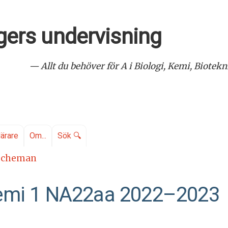
ers undervisning
— Allt du behöver för A i Biologi, Kemi, Biote
lärare
Om...
Sök 🔍
scheman
emi 1 NA22aa 2022–2023