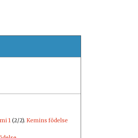
emi 1
(2/2).
Kemins födelse
ödelse