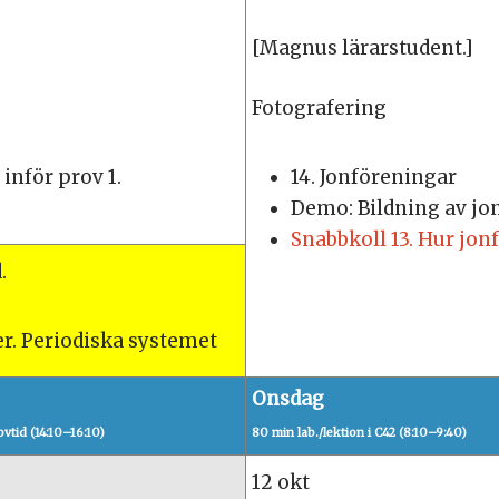
[Magnus lärarstudent.]
Fotografering
 inför prov 1.
14. Jonföreningar
Demo: Bildning av jo
Snabbkoll 13. Hur jon
.
r. Periodiska systemet
Onsdag
vtid (14:10–16:10)
80 min lab./lektion i C42 (8:10–9:40)
12 okt