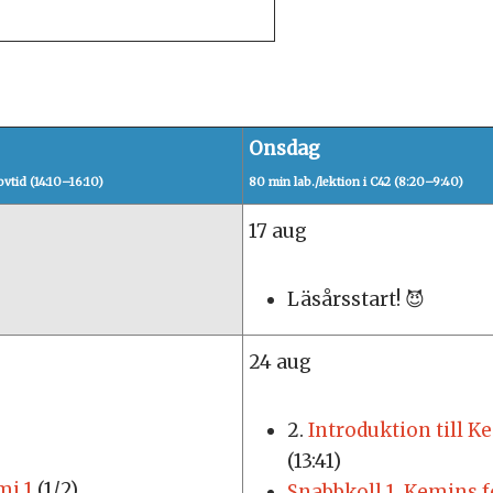
Onsdag
ovtid (14:10–16:10)
80 min lab./lektion i C42 (8:20–9:40)
17 aug
Läsårsstart! 😈
24 aug
2.
Introduktion till K
(13:41)
mi 1
(1/2)
Snabbkoll 1. Kemins f