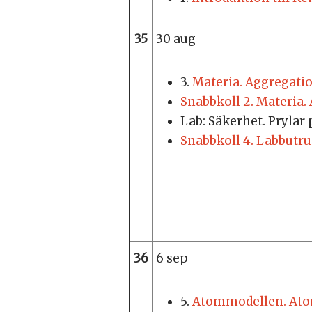
35
30 aug
3.
Materia. Aggregati
Snabbkoll 2. Materia
Lab: Sä­ker­het. Pry­lar
Snabb­koll 4. Labb­ut­ru
36
6 sep
5.
Atommodellen. At