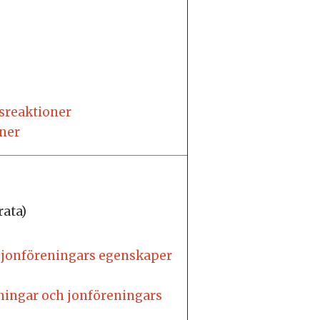
gsreaktioner
oner
rata)
 jonföreningars egenskaper
dningar och jonföreningars