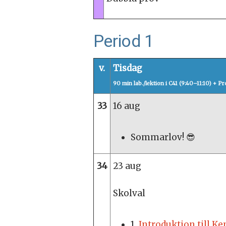
Period 1
v.
Tisdag
90 min lab./lektion i C41 (9:40–11:10) + Pr
33
16 aug
Sommarlov! 😎
34
23 aug
Skolval
1.
Introduktion till Ke