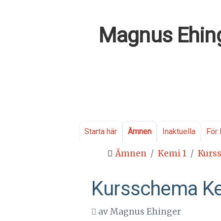
Magnus Ehing
Starta här
Ämnen
Inaktuella
För 
Ämnen
Kemi 1
Kurs
Kursschema K
av
Magnus Ehinger