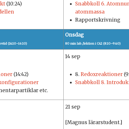
kt
(10:24)
Snabbkoll 6. Atomnu
dellen
atommassa
Rapportskrivning
Onsdag
vtid (14:10–16:10)
80 min lab./lektion i C42 (8:10–9:40)
14 sep
ioner
(14:42)
8.
Redoxreaktioner
(9
konfigurationer
Snabbkoll 8. Introduk
en­tar­par­tik­lar etc.
21 sep
[Magnus lärarstudent.]