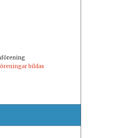
nförening
föreningar bildas