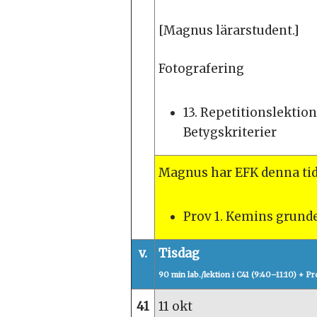
[Magnus lärarstudent.]
Fotografering
13. Repetitionslektion
Betygskriterier
Magnus har EFK denna tid
Prov 1. Kemins grunde
v.
Tisdag
90 min lab./lektion i C41 (9:40–11:10)
+ Pro
41
11 okt