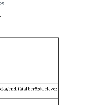
025
.
a/end. fåtal berörda elever