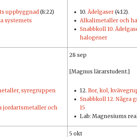
ets uppbyggnad
(8:22)
10.
Ädelgaser
(4:12).
ka systemets
Alkalimetaller och h
Snabbkoll 10. Ädelgas
halogener
28 sep
[Magnus lärarstudent.]
metaller, syregruppen
12.
Bor, kol, kvävegr
Snabbkoll 12. Några 
a jordartsmetaller och
15
Lab: Magnesiums rea
5 okt