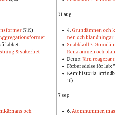
31 aug
onsformer
(7:15)
4.
Grund­ämnen och ke
. Aggregationsformer
nen och bland­ningar
 på labbet.
Snabbkoll 3. Grundä
st­ning & sä­ker­het
Rena ämnen och bla
Demo:
Järn re­a­ge­rar
För­be­re­del­se för lab: "
Kemi­histo­ria: Strind­b
16)
7 sep
omkärnans och
6.
Atomnummer, mass