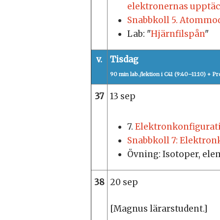
elektronernas upptäc
Snabbkoll 5. Atommo
Lab: "
Hjärnfilspån
"
v.
Tisdag
90 min lab./lektion i C41 (9:40–11:10)
+ Pro
37
13 sep
7.
Elektronkonfigurat
Snabbkoll 7: Elektron
Övning: Iso­to­per, ele­m
38
20 sep
[Magnus lärarstudent.]