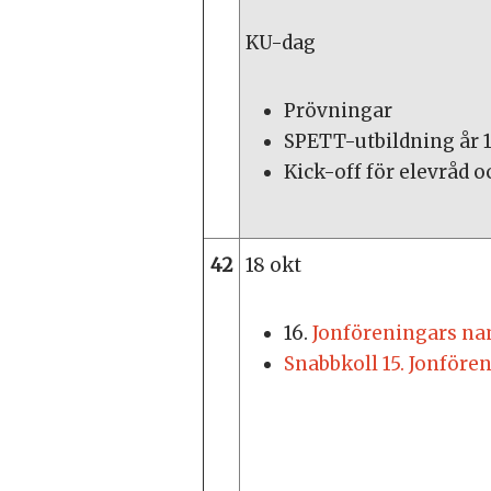
KU-dag
Prövningar
SPETT-utbildning år 
Kick-off för elevråd 
42
18 okt
16.
Jonföreningars n
Snabbkoll 15. Jonför