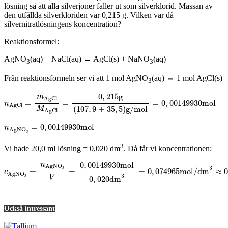
lösning så att alla silverjoner faller ut som silverklorid. Massan av
den utfällda silverkloriden var 0,215 g. Vilken var då
silvernitratlösningens koncentration?
Reaktionsformel:
AgNO
(aq) + NaCl(aq) → AgCl(s) + NaNO
(aq)
3
3
Från reaktionsformeln ser vi att 1 mol AgNO
(aq) ⇔ 1 mol AgCl(s)
3
0
,
215
g
m
AgCl
=
=
=
0
,
00149930
mol
n
AgCl
(
107
,
9
+
35
,
5
)
g/mol
M
AgCl
=
0
,
00149930
mol
n
AgNO
3
3
Vi hade 20,0 ml lösning = 0,020 dm
. Då får vi koncentrationen:
0
,
00149930
mol
n
AgNO
3
3
=
=
=
0
,
074965
mol/dm
≈
c
AgNO
3
3
V
0
,
020
dm
Också intressant