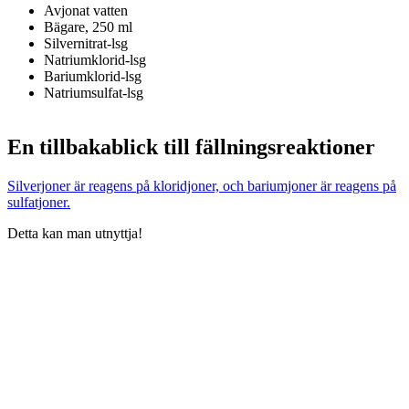
Avjonat vatten
Bägare, 250 ml
Silvernitrat-lsg
Natriumklorid-lsg
Bariumklorid-lsg
Natriumsulfat-lsg
En tillbakablick till fällningsreaktioner
Silverjoner är reagens på kloridjoner, och bariumjoner är reagens på
sulfatjoner.
Detta kan man utnyttja!