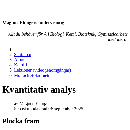
Magnus Ehingers under­visning
— Allt du behöver för A i Biologi, Kemi, Bioteknik, Gymnasiearbete
med mera.
Starta här
Ämnen
Kemi 1
Lektioner (videogenomgångar)
Mol och stökiometri
Kvantitativ analys
av
Magnus Ehinger
Senast uppdaterad 06 september 2025
Plocka fram