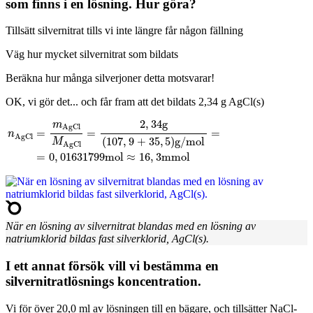
som finns i en lösning. Hur göra?
Tillsätt silvernitrat tills vi inte längre får någon fällning
Väg hur mycket silvernitrat som bildats
Beräkna hur många silverjoner detta motsvarar!
OK, vi gör det... och får fram att det bildats 2,34 g AgCl(s)
2
,
34
g
m
AgCl
=
=
=
n
AgCl
(
107
,
9
+
35
,
5
)
g/mol
M
AgCl
=
0
,
01631799
mol
≈
16
,
3
mmol
När en lösning av silvernitrat blandas med en lösning av
natriumklorid bildas fast silverklorid, AgCl(s).
I ett annat försök vill vi bestämma en
silvernitratlösnings koncentration.
Vi för över 20,0 ml av lösningen till en bägare, och tillsätter NaCl-