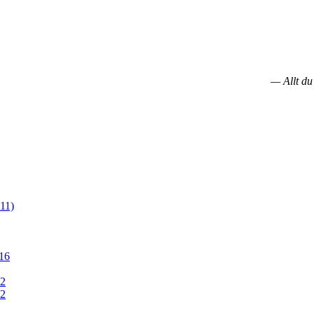
— Allt du
11)
16
12
12