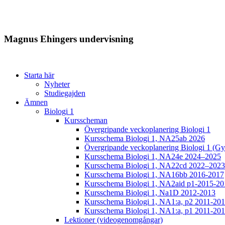
Magnus Ehingers undervisning
Starta här
Nyheter
Studiegajden
Ämnen
Biologi 1
Kursscheman
Övergripande veckoplanering Biologi 1
Kursschema Biologi 1, NA25ab 2026
Övergripande veckoplanering Biologi 1 (Gy
Kursschema Biologi 1, NA24e 2024–2025
Kursschema Biologi 1, NA22cd 2022–2023
Kursschema Biologi 1, NA16bb 2016-2017
Kursschema Biologi 1, NA2aid p1-2015-20
Kursschema Biologi 1, Na1D 2012-2013
Kursschema Biologi 1, NA1:a, p2 2011-20
Kursschema Biologi 1, NA1:a, p1 2011-20
Lektioner (videogenomgångar)