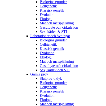
Biologins grunder
Cellgenetik
Klassisk genetik
Evolution
Ekologi
Mat och matspjälkning
Gasutbyte och cirkulation
Sex, kärlek & STI
Laborationer och övningar
Biologins grunder
Cellgenetik
Klassisk genetik
Evolution
Ekologi
Mat och matspjälkning
Gasutbyte och cirkulation
Sex, kärlek och STI
Gamla prov
Slutprov o.dyl.
Biologins grunder
Cellgenetik
Klassisk genetik
Evolution
Ekologi
Mat och matspjälkning