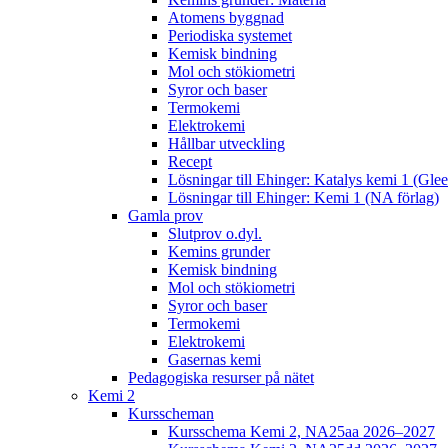
Atomens byggnad
Periodiska systemet
Kemisk bindning
Mol och stökiometri
Syror och baser
Termokemi
Elektrokemi
Hållbar utveckling
Recept
Lösningar till Ehinger: Katalys kemi 1 (Gle
Lösningar till Ehinger: Kemi 1 (NA förlag)
Gamla prov
Slutprov o.dyl.
Kemins grunder
Kemisk bindning
Mol och stökiometri
Syror och baser
Termokemi
Elektrokemi
Gasernas kemi
Pedagogiska resurser på nätet
Kemi 2
Kursscheman
Kursschema Kemi 2, NA25aa 2026–2027