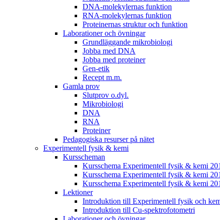
DNA-molekylernas funktion
RNA-molekylernas funktion
Proteinernas struktur och funktion
Laborationer och övningar
Grundläggande mikrobiologi
Jobba med DNA
Jobba med proteiner
Gen-etik
Recept m.m.
Gamla prov
Slutprov o.dyl.
Mikrobiologi
DNA
RNA
Proteiner
Pedagogiska resurser på nätet
Experimentell fysik & kemi
Kursscheman
Kursschema Experimentell fysik & kemi 2
Kursschema Experimentell fysik & kemi 20
Kursschema Experimentell fysik & kemi 20
Lektioner
Introduktion till Experimentell fysik och ke
Introduktion till Cu-spektrofotometri
Laborationer och övningar