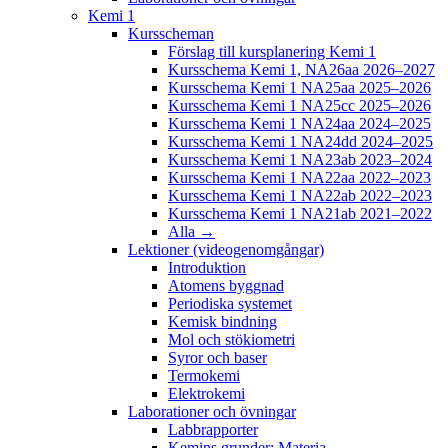
Kemi 1
Kursscheman
Förslag till kursplanering Kemi 1
Kursschema Kemi 1, NA26aa 2026–2027
Kursschema Kemi 1 NA25aa 2025–2026
Kursschema Kemi 1 NA25cc 2025–2026
Kursschema Kemi 1 NA24aa 2024–2025
Kursschema Kemi 1 NA24dd 2024–2025
Kursschema Kemi 1 NA23ab 2023–2024
Kursschema Kemi 1 NA22aa 2022–2023
Kursschema Kemi 1 NA22ab 2022–2023
Kursschema Kemi 1 NA21ab 2021–2022
Alla →
Lektioner (videogenomgångar)
Introduktion
Atomens byggnad
Periodiska systemet
Kemisk bindning
Mol och stökiometri
Syror och baser
Termokemi
Elektrokemi
Laborationer och övningar
Labbrapporter
Kemins grunder: Materia