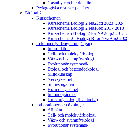
Gasutbyte och cirkulation
Pedagogiska resurser på nätet
Biologi 2
Kursscheman
Kursschema Biologi 2 Na22cd 2023–2024
Kursschema Biologi 2 Na16bb 2017-2018
Kursschema i Biologi 2 för NA2d p2 2013-
Kursschema 2 i Biologi B för Nv2A p2 200
Lektioner (videogenomgångar)
Introduktion
Cell- och molekylärbiologi
Växt- och svampfysiologi
Evolutionär systematik
Etologi och beteendeekologi
Miljökunskap
Nervsystemet
Sinnesorganen
Hormonsystemet
Immunsystemet
Humanfysiologi (inaktuella)
Laborationer och övningar
Allmänt
Cell- och molekylärbiologi
Växt- och svampfysiologi
Evolutionär systematik