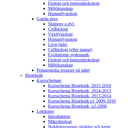
Etologi och beteendeekologi
Miljökunskap
Humanfysiologi
Gamla prov
Slutprov o.dyl.
Cellbiologi
Växtfysiologi
Humanfysiologi
Livscykler
Cellbiologi (efter taggar)
Evolutionär systematik
Etologi och beteendeekologi
Miljökunskap
Pedagogiska resurser på nätet
Bioteknik
Kursscheman
Kursschema Bioteknik, 2015-2016
Kursschema Bioteknik, 2014-2015
Kursschema Bioteknik, 2013-2014
Kursschema Bioteknik p1 2009-2010
Kursschema Bioteknik, p2-2008
Lektioner
Introduktion
Mikrobiologi
Nukleinsyrornas struktur och kemi