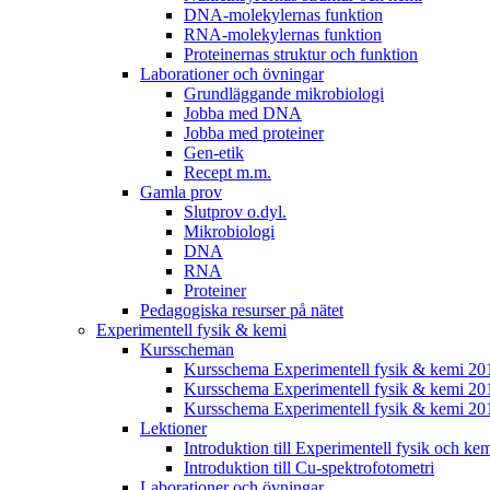
DNA-molekylernas funktion
RNA-molekylernas funktion
Proteinernas struktur och funktion
Laborationer och övningar
Grundläggande mikrobiologi
Jobba med DNA
Jobba med proteiner
Gen-etik
Recept m.m.
Gamla prov
Slutprov o.dyl.
Mikrobiologi
DNA
RNA
Proteiner
Pedagogiska resurser på nätet
Experimentell fysik & kemi
Kursscheman
Kursschema Experimentell fysik & kemi 2
Kursschema Experimentell fysik & kemi 20
Kursschema Experimentell fysik & kemi 20
Lektioner
Introduktion till Experimentell fysik och ke
Introduktion till Cu-spektrofotometri
Laborationer och övningar