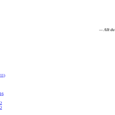
— Allt du
11)
16
12
12