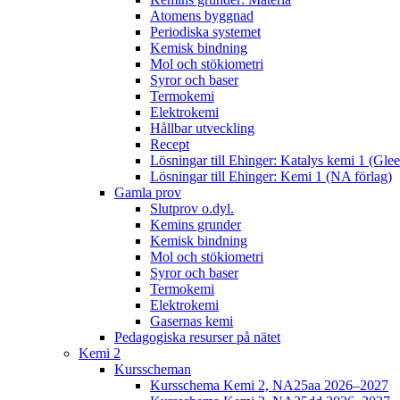
Atomens byggnad
Periodiska systemet
Kemisk bindning
Mol och stökiometri
Syror och baser
Termokemi
Elektrokemi
Hållbar utveckling
Recept
Lösningar till Ehinger: Katalys kemi 1 (Gle
Lösningar till Ehinger: Kemi 1 (NA förlag)
Gamla prov
Slutprov o.dyl.
Kemins grunder
Kemisk bindning
Mol och stökiometri
Syror och baser
Termokemi
Elektrokemi
Gasernas kemi
Pedagogiska resurser på nätet
Kemi 2
Kursscheman
Kursschema Kemi 2, NA25aa 2026–2027