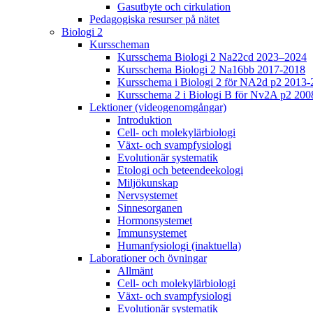
Gasutbyte och cirkulation
Pedagogiska resurser på nätet
Biologi 2
Kursscheman
Kursschema Biologi 2 Na22cd 2023–2024
Kursschema Biologi 2 Na16bb 2017-2018
Kursschema i Biologi 2 för NA2d p2 2013-
Kursschema 2 i Biologi B för Nv2A p2 200
Lektioner (videogenomgångar)
Introduktion
Cell- och molekylärbiologi
Växt- och svampfysiologi
Evolutionär systematik
Etologi och beteendeekologi
Miljökunskap
Nervsystemet
Sinnesorganen
Hormonsystemet
Immunsystemet
Humanfysiologi (inaktuella)
Laborationer och övningar
Allmänt
Cell- och molekylärbiologi
Växt- och svampfysiologi
Evolutionär systematik