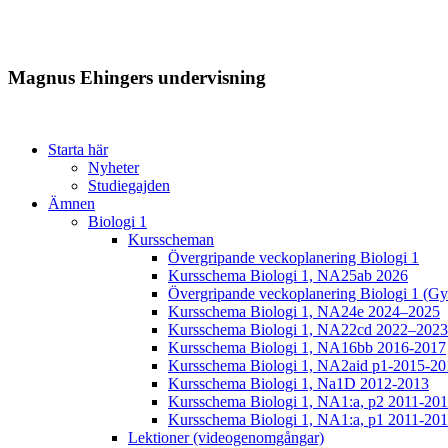
Magnus Ehingers undervisning
Starta här
Nyheter
Studiegajden
Ämnen
Biologi 1
Kursscheman
Övergripande veckoplanering Biologi 1
Kursschema Biologi 1, NA25ab 2026
Övergripande veckoplanering Biologi 1 (Gy
Kursschema Biologi 1, NA24e 2024–2025
Kursschema Biologi 1, NA22cd 2022–2023
Kursschema Biologi 1, NA16bb 2016-2017
Kursschema Biologi 1, NA2aid p1-2015-20
Kursschema Biologi 1, Na1D 2012-2013
Kursschema Biologi 1, NA1:a, p2 2011-20
Kursschema Biologi 1, NA1:a, p1 2011-20
Lektioner (videogenomgångar)