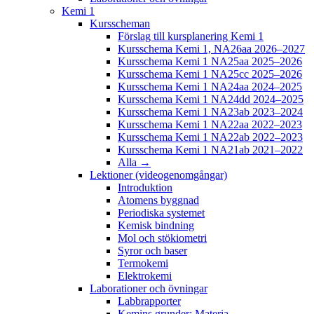
Kemi 1
Kursscheman
Förslag till kursplanering Kemi 1
Kursschema Kemi 1, NA26aa 2026–2027
Kursschema Kemi 1 NA25aa 2025–2026
Kursschema Kemi 1 NA25cc 2025–2026
Kursschema Kemi 1 NA24aa 2024–2025
Kursschema Kemi 1 NA24dd 2024–2025
Kursschema Kemi 1 NA23ab 2023–2024
Kursschema Kemi 1 NA22aa 2022–2023
Kursschema Kemi 1 NA22ab 2022–2023
Kursschema Kemi 1 NA21ab 2021–2022
Alla →
Lektioner (videogenomgångar)
Introduktion
Atomens byggnad
Periodiska systemet
Kemisk bindning
Mol och stökiometri
Syror och baser
Termokemi
Elektrokemi
Laborationer och övningar
Labbrapporter
Kemins grunder: Materia