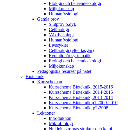
Etologi och beteendeekologi
Miljökunskap
Humanfysiologi
Gamla prov
Slutprov o.dyl.
Cellbiologi
Växtfysiologi
Humanfysiologi
Livscykler
Cellbiologi (efter taggar)
Evolutionär systematik
Etologi och beteendeekologi
Miljökunskap
Pedagogiska resurser på nätet
Bioteknik
Kursscheman
Kursschema Bioteknik, 2015-2016
Kursschema Bioteknik, 2014-2015
Kursschema Bioteknik, 2013-2014
Kursschema Bioteknik p1 2009-2010
Kursschema Bioteknik, p2-2008
Lektioner
Introduktion
Mikrobiologi
Nukleinsyrornas struktur och kemi