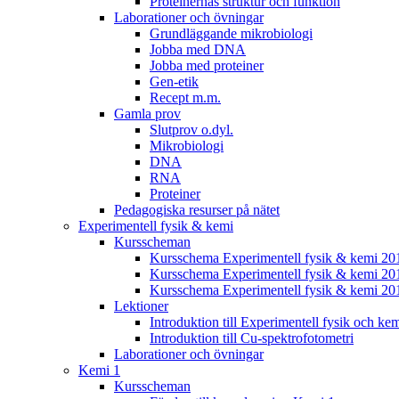
Proteinernas struktur och funktion
Laborationer och övningar
Grundläggande mikrobiologi
Jobba med DNA
Jobba med proteiner
Gen-etik
Recept m.m.
Gamla prov
Slutprov o.dyl.
Mikrobiologi
DNA
RNA
Proteiner
Pedagogiska resurser på nätet
Experimentell fysik & kemi
Kursscheman
Kursschema Experimentell fysik & kemi 2
Kursschema Experimentell fysik & kemi 20
Kursschema Experimentell fysik & kemi 20
Lektioner
Introduktion till Experimentell fysik och ke
Introduktion till Cu-spektrofotometri
Laborationer och övningar
Kemi 1
Kursscheman