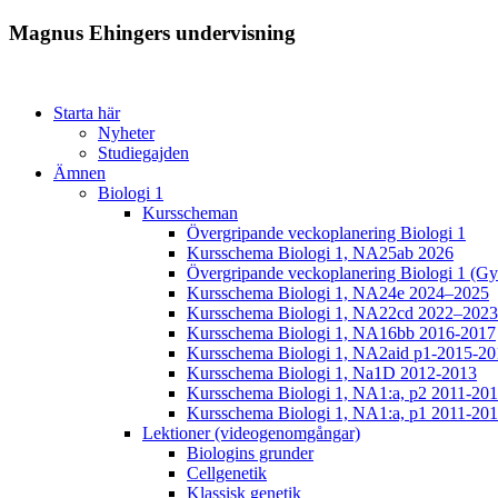
Magnus Ehingers undervisning
Starta här
Nyheter
Studiegajden
Ämnen
Biologi 1
Kursscheman
Övergripande veckoplanering Biologi 1
Kursschema Biologi 1, NA25ab 2026
Övergripande veckoplanering Biologi 1 (Gy
Kursschema Biologi 1, NA24e 2024–2025
Kursschema Biologi 1, NA22cd 2022–2023
Kursschema Biologi 1, NA16bb 2016-2017
Kursschema Biologi 1, NA2aid p1-2015-20
Kursschema Biologi 1, Na1D 2012-2013
Kursschema Biologi 1, NA1:a, p2 2011-20
Kursschema Biologi 1, NA1:a, p1 2011-20
Lektioner (videogenomgångar)
Biologins grunder
Cellgenetik
Klassisk genetik