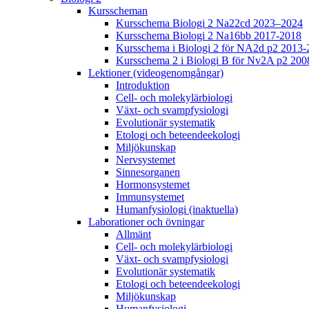
Kursscheman
Kursschema Biologi 2 Na22cd 2023–2024
Kursschema Biologi 2 Na16bb 2017-2018
Kursschema i Biologi 2 för NA2d p2 2013-
Kursschema 2 i Biologi B för Nv2A p2 200
Lektioner (videogenomgångar)
Introduktion
Cell- och molekylärbiologi
Växt- och svampfysiologi
Evolutionär systematik
Etologi och beteendeekologi
Miljökunskap
Nervsystemet
Sinnesorganen
Hormonsystemet
Immunsystemet
Humanfysiologi (inaktuella)
Laborationer och övningar
Allmänt
Cell- och molekylärbiologi
Växt- och svampfysiologi
Evolutionär systematik
Etologi och beteendeekologi
Miljökunskap
Humanfysiologi