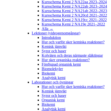
Kursschema Kemi 2 NA22aa 2023–2024
Kursschema Kemi 2 NA22ab 2023–2024
Kursschema Kemi 2 NA21ab 2022–2023
Kursschema Kemi 2 NA20cd 2021–2022
Kursschema Kemi 2 NA19cc 2021–2022
Kursschema Kemi 2 NA19e 2021–2022
Alla →
Lektioner (videogenomgångar)
Introduktion
Hur och varför sker kemiska reaktioner?
Kemisk jämvikt
Syror och baser
Kolväten och deras närmaste släktingar
Hur sker organiska reaktioner?
Fördjupad organisk kemi
Biomolekyler
Biokemi
Analytisk kemi
Laborationer och övningar
Hur och varför sker kemiska reaktioner?
Kemisk jämvikt
Syror och baser
Organisk kemi
Biokemi
Analytisk kemi