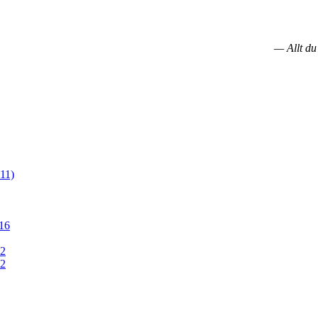
— Allt du
11)
16
12
12