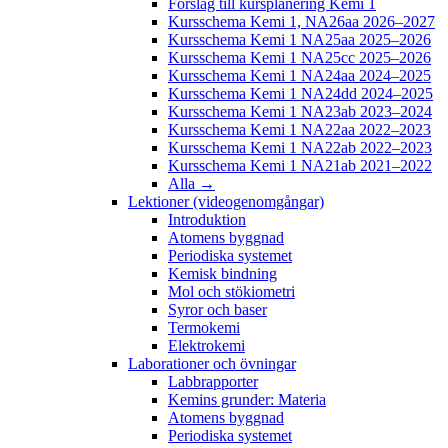
Förslag till kursplanering Kemi 1
Kursschema Kemi 1, NA26aa 2026–2027
Kursschema Kemi 1 NA25aa 2025–2026
Kursschema Kemi 1 NA25cc 2025–2026
Kursschema Kemi 1 NA24aa 2024–2025
Kursschema Kemi 1 NA24dd 2024–2025
Kursschema Kemi 1 NA23ab 2023–2024
Kursschema Kemi 1 NA22aa 2022–2023
Kursschema Kemi 1 NA22ab 2022–2023
Kursschema Kemi 1 NA21ab 2021–2022
Alla →
Lektioner (videogenomgångar)
Introduktion
Atomens byggnad
Periodiska systemet
Kemisk bindning
Mol och stökiometri
Syror och baser
Termokemi
Elektrokemi
Laborationer och övningar
Labbrapporter
Kemins grunder: Materia
Atomens byggnad
Periodiska systemet