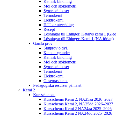
Kemisk bindning
Mol och stökiometri
Syror och baser
Termokemi
Elektrokemi
Hållbar utveckling
Recept
Lösningar till Ehinger: Katalys kemi 1 (Gle
Lösningar till Ehinger: Kemi 1 (NA förlag)
Gamla prov
Slutprov o.dyl.
Kemins grunder
Kemisk bindning
Mol och stökiometri
Syror och baser
Termokemi
Elektrokemi
Gasernas kemi
Pedagogiska resurser på nätet
Kemi 2
Kursscheman
Kursschema Kemi 2, NA25aa 2026–2027
Kursschema Kemi 2, NA25dd 2026–2027
Kursschema Kemi 2 NA24aa 2025–2026
Kursschema Kemi 2 NA24dd 2025–2026