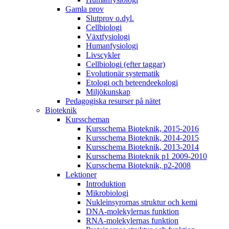
Gamla prov
Slutprov o.dyl.
Cellbiologi
Växtfysiologi
Humanfysiologi
Livscykler
Cellbiologi (efter taggar)
Evolutionär systematik
Etologi och beteendeekologi
Miljökunskap
Pedagogiska resurser på nätet
Bioteknik
Kursscheman
Kursschema Bioteknik, 2015-2016
Kursschema Bioteknik, 2014-2015
Kursschema Bioteknik, 2013-2014
Kursschema Bioteknik p1 2009-2010
Kursschema Bioteknik, p2-2008
Lektioner
Introduktion
Mikrobiologi
Nukleinsyrornas struktur och kemi
DNA-molekylernas funktion
RNA-molekylernas funktion