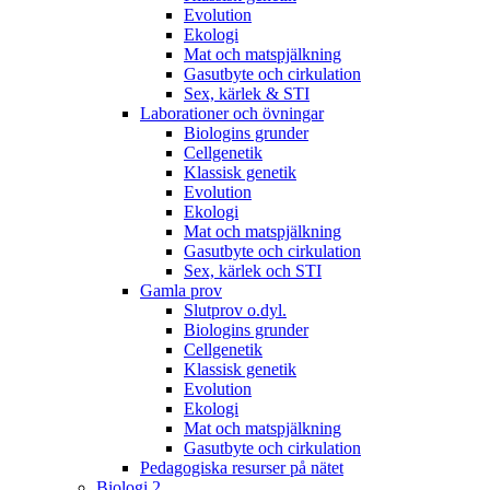
Evolution
Ekologi
Mat och matspjälkning
Gasutbyte och cirkulation
Sex, kärlek & STI
Laborationer och övningar
Biologins grunder
Cellgenetik
Klassisk genetik
Evolution
Ekologi
Mat och matspjälkning
Gasutbyte och cirkulation
Sex, kärlek och STI
Gamla prov
Slutprov o.dyl.
Biologins grunder
Cellgenetik
Klassisk genetik
Evolution
Ekologi
Mat och matspjälkning
Gasutbyte och cirkulation
Pedagogiska resurser på nätet
Biologi 2