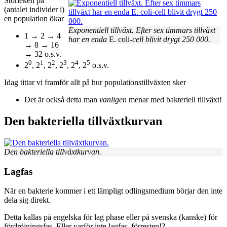
Storleken på
(antalet individer i)
en population ökar
Exponentiell tillväxt. Efter sex timmars tillväxt
1 → 2 → 4
har en enda
E. coli
-cell blivit drygt 250 000.
→ 8 → 16
→ 32 o.s.v.
0
1
2
3
4
5
2
, 2
, 2
, 2
, 2
, 2
o.s.v.
Idag tittar vi framför allt på hur populationstillväxten sker
Det är också detta man
vanligen
menar med bakteriell tillväxt!
Den bakteriella tillväxtkurvan
Den bakteriella tillväxtkurvan.
Lagfas
När en bakterie kommer i ett lämpligt odlingsmedium börjar den inte
dela sig direkt.
Detta kallas på engelska för lag phase eller på svenska (kanske) för
fördröjningsfas. Eller varför inte lagfas, förresten!?