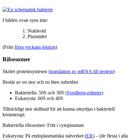
I bilden ovan syns inte:
Nukleoid
Plasmider
(Från
förra veckans lektion
)
Ribosomer
Sköter proteinsyntesen (
translation av mRNA till protein
)
Består av en stor och en liten subenhet
Bakteriella: 50S och 30S (
Svedberg-enheter
)
Eukaryota: 60S och 40S
Tillräckligt stor skillnad för att kunna utnyttjas i bakteriell
kemoterapi.
Bakteriella ribosomer: Fritt i cytoplasman
Eukaryota: På endoplasmatiska nätverket (
ER
) – (de flesta i alla