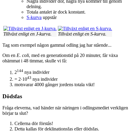
Några individer dör, några nya kommer till genom
delning.
Totala antalet är dock konstant.
S-kurva
uppstår
Tillväxt enligt en J-kurva.
Tillväxt enligt en S-kurva.
Tag som exempel någon gammal odling jag har stående...
Om en
E. coli
, med en generationstid på 20 minuter, får växa
ohämmat i 48 timmar, skulle vi få:
144
2
nya individer
43
= 2·10
nya individer
motsvarar 4000 gånger jordens totala vikt!
Dödsfas
Fråga eleverna, vad händer när näringen i odlingsmediet verkligen
börjar ta slut?
Cellerna dör förstås!
Detta kallas för deklinationsfas eller dödsfas.