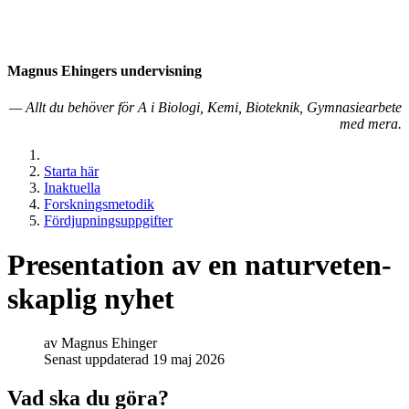
Magnus Ehingers under­visning
— Allt du behöver för A i Biologi, Kemi, Bioteknik, Gymnasiearbete
med mera.
Starta här
Inaktuella
Forskningsmetodik
Fördjupningsuppgifter
Presentation av en natur­veten­
skaplig nyhet
av
Magnus Ehinger
Senast uppdaterad 19 maj 2026
Vad ska du göra?