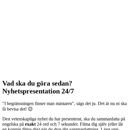
Vad ska du göra sedan?
Nyhetspresentation 24/7
"I begränsningen finner man mästaren", sägs det ju. Det är nu ni ska
få bevisa det! 😊
Den vetenskapliga nyhet du har presenterat, ska du sammanfatta på
engelska på
exakt
24 ord och 7 sekunder. Filma dig själv (eller låt
en kompis filma dig) när du drar din sammanfattning. Lägg upp