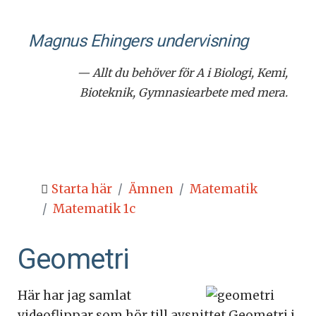
Magnus Ehingers under­visning
— Allt du behöver för A i Biologi, Kemi,
Bioteknik, Gymnasiearbete med mera.
Starta här
Ämnen
Matematik
Matematik 1c
Geometri
Här har jag samlat
videoflippar som hör till avsnittet Geometri i