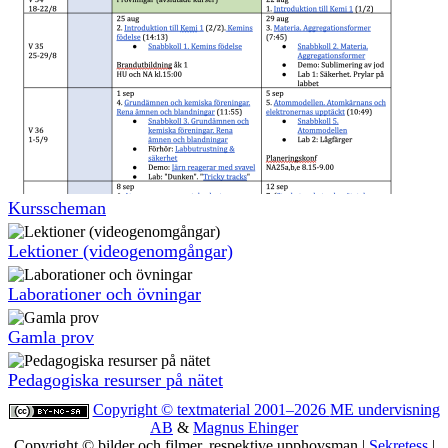
Kursscheman
Lektioner (video­ge­nom­gångar)
Laborationer och övningar
Gamla prov
Pedagogiska resurser på nätet
Copyright © textmaterial 2001–2026
ME undervisning
AB
&
Magnus Ehinger
Copyright © bilder och filmer, respektive upphovsman |
Sekretess
|