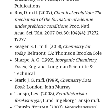
Publications
Roy, D. m.fl. (2007),
Chemical evolution: The
mechanism of the formation of adenine
under prebiotic conditions
, Proc. Natl.
Acad. Sci. USA. 2007 Oct 30; 104(44): 17272–
17277
Seager, S. L. m.fl. (2013),
Chemistry for
today
, Belmont, CA: Thomson Brooks/Cole
Sharpe, A. G. (1992),
Inorganic Chemistry
,
Essex, England: Longman Scientific &
Technical
Stark, J. G. m.fl. (1989),
Chemistry Data
Book
, London: John Murray
Tansjö, Levi (2008),
Kemihistoriska
föreläsningar
, Lund: Ingeborg Tansjö m.fl.
Thurén, Torsten (2007),
Vetenskapsteori