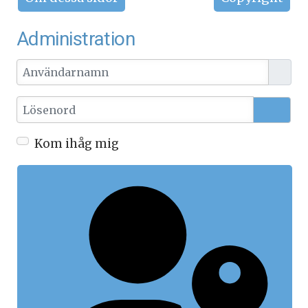
Administration
Användarnamn
Lösenord
Visa l
Kom ihåg mig