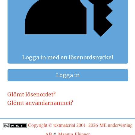
Logga in med en lösenordsnyckel
Logga in
Glömt lösenordet?
Glömt användarnamnet?
Copyright © textmaterial 2001–2026
ME undervisning
AB
&
Magnus Ehinger