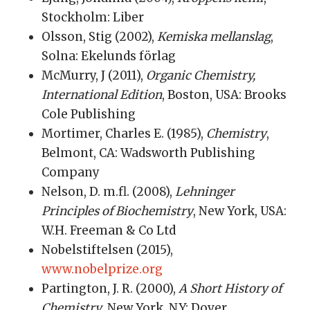
Stockholm: Liber
Olsson, Stig (2002),
Kemiska mellanslag
,
Solna: Ekelunds förlag
McMurry, J (2011),
Organic Chemistry,
International Edition
, Boston, USA: Brooks
Cole Publishing
Mortimer, Charles E. (1985),
Chemistry
,
Belmont, CA: Wadsworth Publishing
Company
Nelson, D. m.fl. (2008),
Lehninger
Principles of Biochemistry
, New York, USA:
W.H. Freeman & Co Ltd
Nobelstiftelsen (2015),
www.nobelprize.org
Partington, J. R. (2000),
A Short History of
Chemistry
, New York, NY: Dover