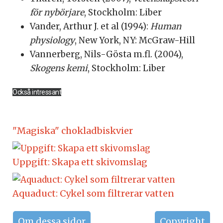
för nybörjare
, Stockholm: Liber
Vander, Arthur J. et al (1994):
Human
physiology
, New York, NY: McGraw-Hill
Vannerberg, Nils-Gösta m.fl. (2004),
Skogens kemi
, Stockholm: Liber
Också intressant
"Magiska" chokladbiskvier
Uppgift: Skapa ett skivomslag
Aquaduct: Cykel som filtrerar vatten
Föregående artikel: Om dessa sidor
Nästa artikel:
Om dessa sidor
Copyright