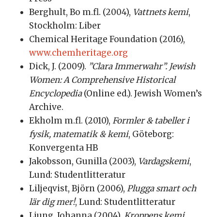
Berghult, Bo m.fl. (2004),
Vattnets kemi
,
Stockholm: Liber
Chemical Heritage Foundation (2016),
www.chemheritage.org
Dick, J. (2009).
”Clara Immerwahr”. Jewish
Women: A Comprehensive Historical
Encyclopedia
(Online ed.). Jewish Women’s
Archive.
Ekholm m.fl. (2010),
Formler & tabeller i
fysik, matematik & kemi
, Göteborg:
Konvergenta HB
Jakobsson, Gunilla (2003),
Vardagskemi
,
Lund: Studentlitteratur
Liljeqvist, Björn (2006),
Plugga smart och
lär dig mer!
, Lund: Studentlitteratur
Ljung, Johanna (2004),
Kroppens kemi
,