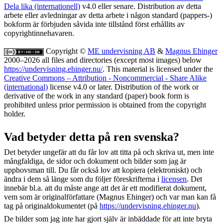
Dela lika (internationell)
v4.0 eller senare. Distribution av detta
arbete eller avledningar av detta arbete i någon standard (pappers-)
bokform är förbjuden såvida inte tillstånd först erhållits av
copyrightinnehavaren.
Copyright ©
ME undervisning AB
&
Magnus Ehinger
2000–2026 all files and directories (except most images) below
https://undervisning.ehinger.nu/
. This material is licensed under the
Creative Commons – Attribution - Noncommercial - Share Alike
(international)
license v4.0 or later. Distribution of the work or
derivative of the work in any standard (paper) book form is
prohibited unless prior permission is obtained from the copyright
holder.
Vad betyder detta på ren svenska?
Det betyder ungefär att du får lov att titta på och skriva ut, men inte
mångfaldiga, de sidor och dokument och bilder som jag är
upphovsman till. Du får också lov att kopiera (elektroniskt) och
ändra i dem så länge som du följer föreskrifterna i
licensen
. Det
innebär bl.a. att du måste ange att det är ett modifierat dokument,
vem som är originalförfattare (Magnus Ehinger) och var man kan få
tag på originaldokumentet (på
https://undervisning.ehinger.nu
).
De bilder som jag inte har gjort själv är inbäddade för att inte bryta