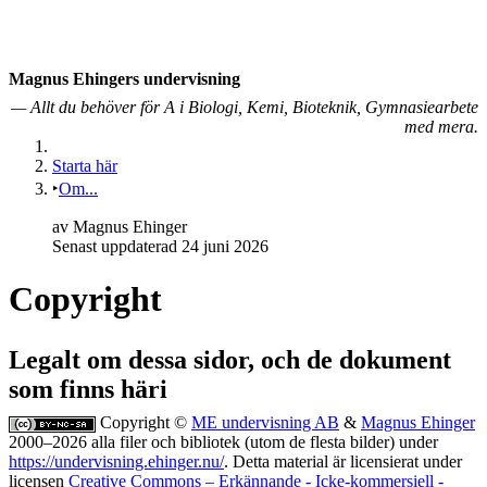
Magnus Ehingers under­visning
— Allt du behöver för A i Biologi, Kemi, Bioteknik, Gymnasiearbete
med mera.
Starta här
Om...
av
Magnus Ehinger
Senast uppdaterad 24 juni 2026
Copyright
Legalt om dessa sidor, och de dokument
som finns häri
Copyright ©
ME undervisning AB
&
Magnus Ehinger
2000–2026 alla filer och bibliotek (utom de flesta bilder) under
https://undervisning.ehinger.nu/
. Detta material är licensierat under
licensen
Creative Commons – Erkännande - Icke-kommersiell -