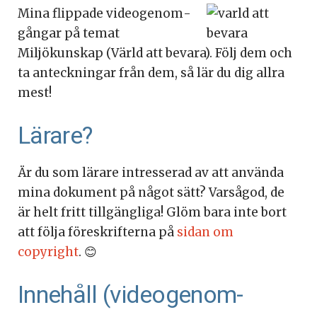
Mina flippade vi­deo­ge­nom­
gång­ar på temat
Miljökunskap (Värld att bevara). Följ dem och
ta an­teck­ning­ar från dem, så lär du dig allra
mest!
Lärare?
Är du som lärare intresserad av att använda
mina dokument på något sätt? Varsågod, de
är helt fritt tillgängliga! Glöm bara inte bort
att följa föreskrifterna på
sidan om
copyright
. 😊
Innehåll (vi­deo­ge­nom­