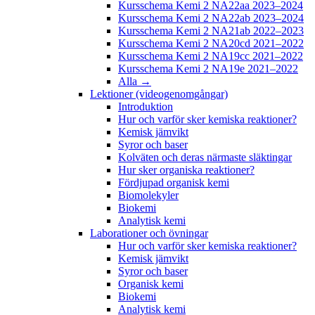
Kursschema Kemi 2 NA22aa 2023–2024
Kursschema Kemi 2 NA22ab 2023–2024
Kursschema Kemi 2 NA21ab 2022–2023
Kursschema Kemi 2 NA20cd 2021–2022
Kursschema Kemi 2 NA19cc 2021–2022
Kursschema Kemi 2 NA19e 2021–2022
Alla →
Lektioner (videogenomgångar)
Introduktion
Hur och varför sker kemiska reaktioner?
Kemisk jämvikt
Syror och baser
Kolväten och deras närmaste släktingar
Hur sker organiska reaktioner?
Fördjupad organisk kemi
Biomolekyler
Biokemi
Analytisk kemi
Laborationer och övningar
Hur och varför sker kemiska reaktioner?
Kemisk jämvikt
Syror och baser
Organisk kemi
Biokemi
Analytisk kemi