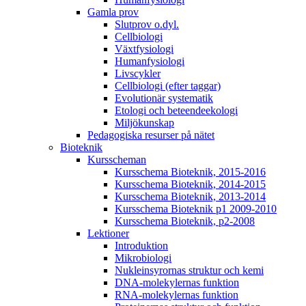
Gamla prov
Slutprov o.dyl.
Cellbiologi
Växtfysiologi
Humanfysiologi
Livscykler
Cellbiologi (efter taggar)
Evolutionär systematik
Etologi och beteendeekologi
Miljökunskap
Pedagogiska resurser på nätet
Bioteknik
Kursscheman
Kursschema Bioteknik, 2015-2016
Kursschema Bioteknik, 2014-2015
Kursschema Bioteknik, 2013-2014
Kursschema Bioteknik p1 2009-2010
Kursschema Bioteknik, p2-2008
Lektioner
Introduktion
Mikrobiologi
Nukleinsyrornas struktur och kemi
DNA-molekylernas funktion
RNA-molekylernas funktion