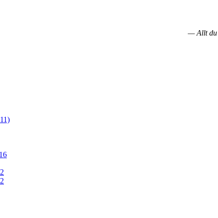
— Allt du
11)
16
12
12