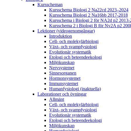
Kursscheman
Kursschema Biologi 2 Na22cd 2023–2024
Kursschema Biologi 2 Na16bb 2017-2018
Kursschema i Biologi 2 för NA2d p2 2013-
Kursschema 2 i Biologi B för Nv2A p2 200
Lektioner (videogenomgångar)
Introduktion
Cell- och molekylärbiologi
Växt- och svampfysiologi
Evolutionär systematik
Etologi och beteendeekologi
Miljökunskap
Nervsystemet
Sinnesorganen
Hormonsystemet
Immunsystemet
Humanfysiologi (inaktuella)
Laborationer och övningar
Allmänt
Cell- och molekylärbiologi
Växt- och svampfysiologi
Evolutionär systematik
Etologi och beteendeekologi
Miljökunskap
Humanfysiologi