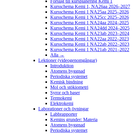
Förslag till kursplanering Kemi 1
Kursschema Kemi 1, NA26aa 2026–2027
Kursschema Kemi 1 NA25aa 2025–2026
Kursschema Kemi 1 NA25cc 2025–2026
Kursschema Kemi 1 NA24aa 2024–2025
Kursschema Kemi 1 NA24dd 2024–2025
Kursschema Kemi 1 NA23ab 2023–2024
Kursschema Kemi 1 NA22aa 2022–2023
Kursschema Kemi 1 NA22ab 2022–2023
Kursschema Kemi 1 NA21ab 2021–2022
Alla →
Lektioner (videogenomgångar)
Introduktion
Atomens byggnad
Periodiska systemet
Kemisk bindning
Mol och stökiometri
Syror och baser
Termokemi
Elektrokemi
Laborationer och övningar
Labbrapporter
Kemins grunder: Materia
Atomens byggnad
Periodiska systemet