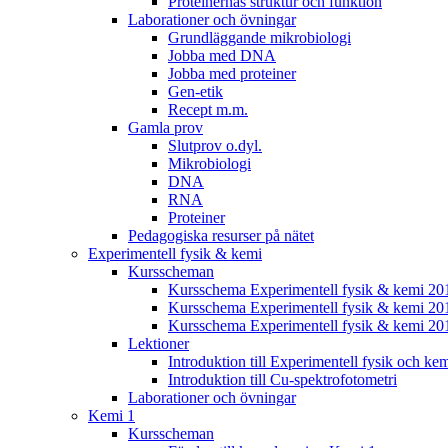
Proteinernas struktur och funktion
Laborationer och övningar
Grundläggande mikrobiologi
Jobba med DNA
Jobba med proteiner
Gen-etik
Recept m.m.
Gamla prov
Slutprov o.dyl.
Mikrobiologi
DNA
RNA
Proteiner
Pedagogiska resurser på nätet
Experimentell fysik & kemi
Kursscheman
Kursschema Experimentell fysik & kemi 2
Kursschema Experimentell fysik & kemi 20
Kursschema Experimentell fysik & kemi 20
Lektioner
Introduktion till Experimentell fysik och ke
Introduktion till Cu-spektrofotometri
Laborationer och övningar
Kemi 1
Kursscheman