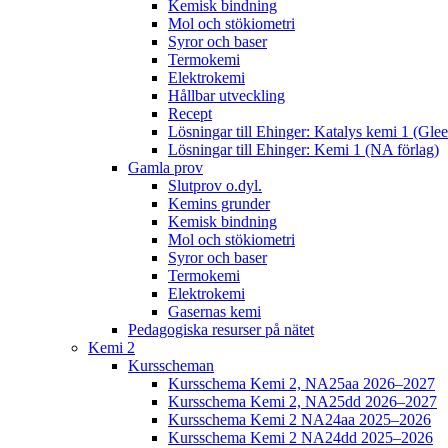
Kemisk bindning
Mol och stökiometri
Syror och baser
Termokemi
Elektrokemi
Hållbar utveckling
Recept
Lösningar till Ehinger: Katalys kemi 1 (Gle
Lösningar till Ehinger: Kemi 1 (NA förlag)
Gamla prov
Slutprov o.dyl.
Kemins grunder
Kemisk bindning
Mol och stökiometri
Syror och baser
Termokemi
Elektrokemi
Gasernas kemi
Pedagogiska resurser på nätet
Kemi 2
Kursscheman
Kursschema Kemi 2, NA25aa 2026–2027
Kursschema Kemi 2, NA25dd 2026–2027
Kursschema Kemi 2 NA24aa 2025–2026
Kursschema Kemi 2 NA24dd 2025–2026