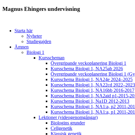
Magnus Ehingers undervisning
Starta här
Nyheter
Studiegajden
Ämnen
Biologi 1
Kursscheman
Övergripande veckoplanering Biologi 1
Kursschema Biologi 1, NA25ab 2026
Övergripande veckoplanering Biologi 1 (Gy
Kursschema Biologi 1, NA24e 2024–2025
Kursschema Biologi 1, NA22cd 2022–2023
Kursschema Biologi 1, NA16bb 2016-2017
Kursschema Biologi 1, NA2aid p1-2015-20
Kursschema Biologi 1, Na1D 2012-2013
Kursschema Biologi 1, NA1:a, p2 2011-20
Kursschema Biologi 1, NA1:a, p1 2011-20
Lektioner (videogenomgångar)
Biologins grunder
Cellgenetik
Klassisk genetik