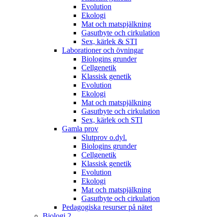
Evolution
Ekologi
Mat och matspjälkning
Gasutbyte och cirkulation
Sex, kärlek & STI
Laborationer och övningar
Biologins grunder
Cellgenetik
Klassisk genetik
Evolution
Ekologi
Mat och matspjälkning
Gasutbyte och cirkulation
Sex, kärlek och STI
Gamla prov
Slutprov o.dyl.
Biologins grunder
Cellgenetik
Klassisk genetik
Evolution
Ekologi
Mat och matspjälkning
Gasutbyte och cirkulation
Pedagogiska resurser på nätet
Biologi 2