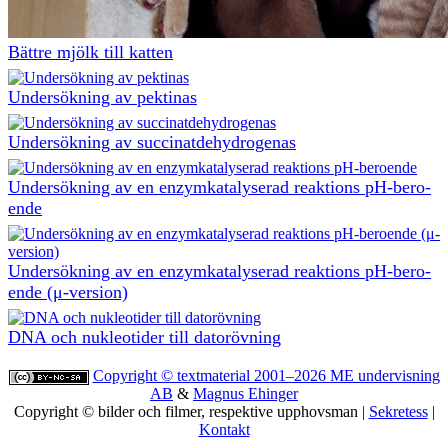
Bättre mjölk till katten
Undersökning av pektinas
Undersökning av succinatdehydrogenas
Undersökning av en en­zym­ka­ta­ly­se­rad re­ak­tions pH-be­ro­
en­de
Undersökning av en en­zym­ka­ta­ly­se­rad re­ak­tions pH-be­ro­
en­de (μ-version)
DNA och nukleotider till datorövning
Copyright © textmaterial 2001–2026
ME undervisning
AB
&
Magnus Ehinger
Copyright © bilder och filmer, respektive upphovsman |
Sekretess
|
Kontakt