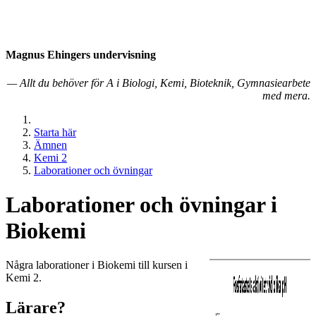
Magnus Ehingers under­visning
— Allt du behöver för A i Biologi, Kemi, Bioteknik, Gymnasiearbete
med mera.
Starta här
Ämnen
Kemi 2
Laborationer och övningar
La­bo­ra­tion­er och öv­ning­ar i
Biokemi
Några la­bo­ra­tion­er i Biokemi till kur­sen i
Kemi 2.
Lärare?