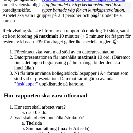
om ett vetenskapligt
Uppfinnandet av tryckerikonsten med lösa
paradigmskifte.
typer banade väg för en kunskapsrevolution.
Arbetet ska vara i grupper på 2-3 personer och pågår under hela
kursen.
Redovisning ska ske i form av en rapport på omkring 10 sidor, samt
ett kort föredrag på
maximalt
10 minuter (+ 5 minuter för frågor) för
resten av klassen. För föredraget gäller lite speciella regler: 😊
Föredraget
ska
vara med stöd av en datorpresentation
Datorpresentationen får innehålla
maximalt
10 ord. (Däremot
finns det ingen begränsning på hur många bilder den ska
innehålla.)
Ni får
inte
använda kollegieblock/löspapper i A4-format som
stöd vid er presentation. Däremot får ni gärna avända
"
fusklappar
" uppklistrade på kartong.
Hur rapporten ska vara utformad
Hur stort skall arbetet vara?
c:a 10 sidor
Vad skall arbetet innehålla (struktur)?
Titelsida
Sammanfattning (max ½ A4-sida)