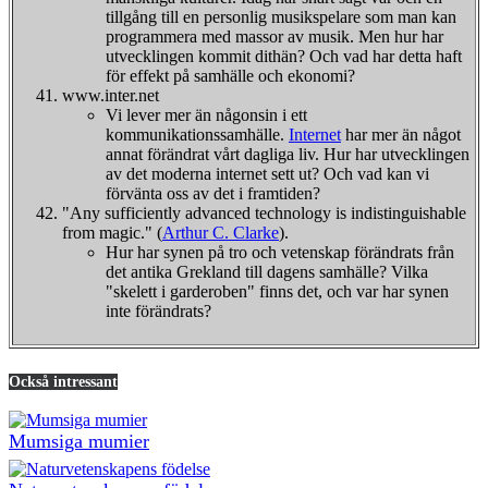
tillgång till en personlig musikspelare som man kan
programmera med massor av musik. Men hur har
utvecklingen kommit dithän? Och vad har detta haft
för effekt på samhälle och ekonomi?
www.inter.net
Vi lever mer än någonsin i ett
kommunikationssamhälle.
Internet
har mer än något
annat förändrat vårt dagliga liv. Hur har utvecklingen
av det moderna internet sett ut? Och vad kan vi
förvänta oss av det i framtiden?
"Any sufficiently advanced technology is indistinguishable
from magic." (
Arthur C. Clarke
).
Hur har synen på tro och vetenskap förändrats från
det antika Grekland till dagens samhälle? Vilka
"skelett i garderoben" finns det, och var har synen
inte förändrats?
Också intressant
Mumsiga mumier