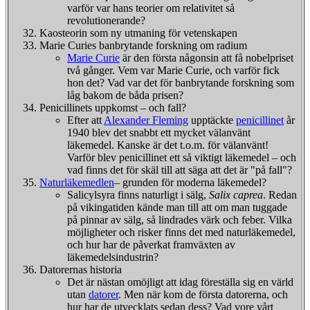
varför var hans teorier om relativitet så
revolutionerande?
Kaosteorin som ny utmaning för vetenskapen
Marie Curies banbrytande forskning om radium
Marie Curie
är den första någonsin att få nobelpriset
två gånger. Vem var Marie Curie, och varför fick
hon det? Vad var det för banbrytande forskning som
låg bakom de båda prisen?
Penicillinets uppkomst – och fall?
Efter att
Alexander Fleming
upptäckte
penicillinet
år
1940 blev det snabbt ett mycket välanvänt
läkemedel. Kanske är det t.o.m. för välanvänt!
Varför blev penicillinet ett så viktigt läkemedel – och
vad finns det för skäl till att säga att det är "på fall"?
Naturläkemedlen
– grunden för moderna läkemedel?
Salicylsyra finns naturligt i sälg,
Salix caprea
. Redan
på vikingatiden kände man till att om man tuggade
på pinnar av sälg, så lindrades värk och feber. Vilka
möjligheter och risker finns det med naturläkemedel,
och hur har de påverkat framväxten av
läkemedelsindustrin?
Datorernas historia
Det är nästan omöjligt att idag föreställa sig en värld
utan
datorer
. Men när kom de första datorerna, och
hur har de utvecklats sedan dess? Vad vore vårt