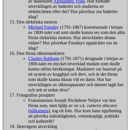
av italienaren
Alessandro Volta
. Hur fortsatte
utvecklingen av batteriet och studierna av
elektriciteten efter det? Hur påverkar oss batterier
idag?
Den elektriska motorn
Michael Faraday
(1791-1867) konstruerade i början
av 1800-talet vad som skulle kunna ses som den allra
första elektriska motorn. Hur utvecklades denna
vidare? Hur påverkar Faradays upptäckter oss än
idag?
Den första räknemaskinen
Charles Babbage
(1791-1871) designade i början av
1800-talet en mycket invecklad maskin som skulle
kunna utföra beräkningar. Maskinen var baserad på
ett system av kugghjul och drev, och är det första
som skulle kunna liknas vid en dator. Hur har
utvecklingen av räkneapparater och datorer tagit fart
och sett ut sedan dess?
Fotografins pionjärer
Fransmannen Joseph Nicéphore Niépce var den
första som, men hjälp av en s.k.
camera obscura
(
hålkamera
), tog ett foto. Hur kom hans uppfinning
att påverka mänskligheten, vetenskapligt, politiskt
och kulturellt?
Järnvägens utveckling