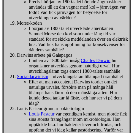
Precis i början av 1800-talet började ångmaskiner
användas till att dra vagnar med kol – järnvägen var
född! Vad fick järnvägen för betydelse för
utvecklingen av världen?
Morse-koden
I början av 1800-talet utvecklade amerikanen
Samuel Morse den kod som under lång tid var
standard för att skicka meddelanden över en elektrisk
lina. Vad fick hans uppfinning för konsekvenser för
dåtidens samhälle?
Darwins arbete på Galapagos
I mitten av 1800-talet insåg
Charles Darwin
hur
organismer utvecklas genom naturligt urval. Hur
utvecklingsläran togs emot i 1800-talets samhälle
Socialdarwinism
– utvecklingsläran tillämpad i samhället
Efter att man accepterat Darwins teorier om det
naturliga urvalet, försökte man på många håll
tillämpa hans läror på den mänskliga arten. Hur
kunde dessa tankar få fäste, och hur ser vi på dem
idag?
Louis Pasteur grundar bakteriologin
Louis Pasteur
var egentligen kemist, men gjorde fick
sina största framgångar inom mikrobiologin. Han
upptäckte bl.a. hur bakterier lever och frodas, och
uppfann det vi idag kallar pastörisering. Varför var