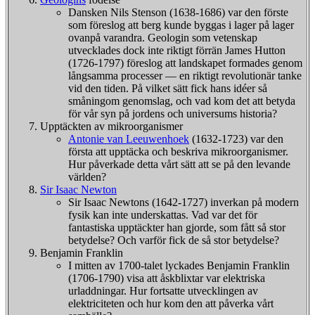
Dansken Nils Stenson (1638-1686) var den förste
som föreslog att berg kunde byggas i lager på lager
ovanpå varandra. Geologin som vetenskap
utvecklades dock inte riktigt förrän James Hutton
(1726-1797) föreslog att landskapet formades genom
långsamma processer — en riktigt revolutionär tanke
vid den tiden. På vilket sätt fick hans idéer så
småningom genomslag, och vad kom det att betyda
för vår syn på jordens och universums historia?
Upptäckten av mikroorganismer
Antonie van Leeuwenhoek
(1632-1723) var den
första att upptäcka och beskriva mikroorganismer.
Hur påverkade detta vårt sätt att se på den levande
världen?
Sir Isaac Newton
Sir Isaac Newtons (1642-1727) inverkan på modern
fysik kan inte underskattas. Vad var det för
fantastiska upptäckter han gjorde, som fått så stor
betydelse? Och varför fick de så stor betydelse?
Benjamin Franklin
I mitten av 1700-talet lyckades Benjamin Franklin
(1706-1790) visa att åskblixtar var elektriska
urladdningar. Hur fortsatte utvecklingen av
elektriciteten och hur kom den att påverka vårt