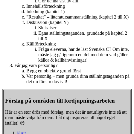
Gör denna sist av allt!
Innehållsförteckning
Inledning (kapitel 1)
"Resultat” – litteratursammanställning (kapitel 2 till X)
Diskussion (kapitel Y)
Slutsatser
Egna ställningstaganden, grundade på kapitel 2
till X
Källförteckning
Fråga eleverna, har de läst Svenska C? Om inte,
måste jag gå igenom en del med dem vad gäller
källor & källhänvisningar!
Får jag vara personlig?
Bygg en objektiv grund först
Var personlig – men grunda dina ställningstaganden på
det du först redovisat!
Förslag på områden till fördjupningsarbeten
Här är en stor drös med förslag, men det är naturligtvis inte så att
man måste välja från dem. Låt dig inspireras till något eget
istället! 😊
Krut