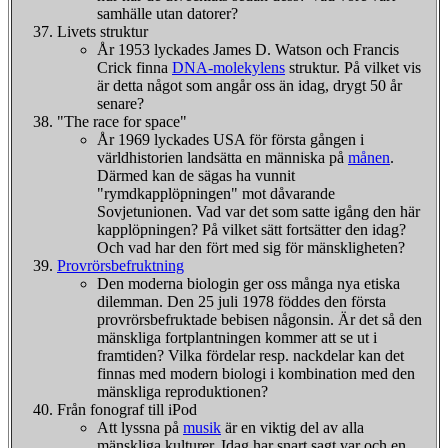
samhälle utan datorer?
Livets struktur
År 1953 lyckades James D. Watson och Francis
Crick finna
DNA-molekylens
struktur. På vilket vis
är detta något som angår oss än idag, drygt 50 år
senare?
"The race for space"
År 1969 lyckades USA för första gången i
världhistorien landsätta en människa på
månen
.
Därmed kan de sägas ha vunnit
"rymdkapplöpningen" mot dåvarande
Sovjetunionen. Vad var det som satte igång den här
kapplöpningen? På vilket sätt fortsätter den idag?
Och vad har den fört med sig för mänskligheten?
Provrörsbefruktning
Den moderna biologin ger oss många nya etiska
dilemman. Den 25 juli 1978 föddes den första
provrörsbefruktade bebisen någonsin. Är det så den
mänskliga fortplantningen kommer att se ut i
framtiden? Vilka fördelar resp. nackdelar kan det
finnas med modern biologi i kombination med den
mänskliga reproduktionen?
Från fonograf till iPod
Att lyssna på
musik
är en viktig del av alla
mänskliga kulturer. Idag har snart sagt var och en