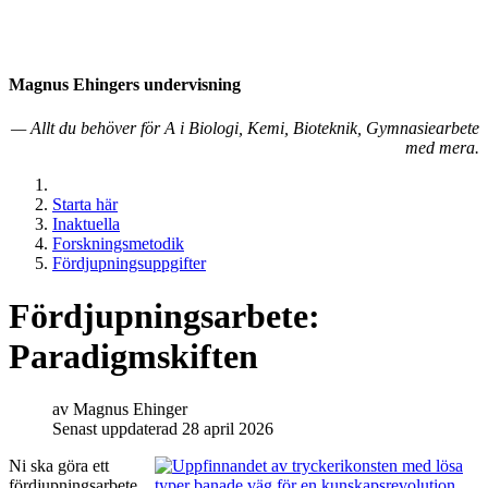
Magnus Ehingers under­visning
— Allt du behöver för A i Biologi, Kemi, Bioteknik, Gymnasiearbete
med mera.
Starta här
Inaktuella
Forskningsmetodik
Fördjupningsuppgifter
Fördjupnings­arbete:
Paradigm­skiften
av
Magnus Ehinger
Senast uppdaterad 28 april 2026
Ni ska göra ett
fördjupningsarbete