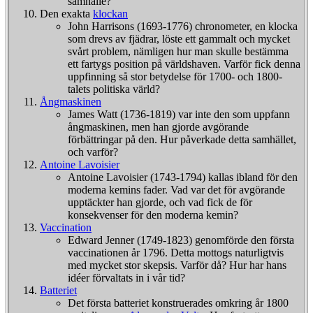
samhälle?
Den exakta
klockan
John Harrisons (1693-1776) chronometer, en klocka
som drevs av fjädrar, löste ett gammalt och mycket
svårt problem, nämligen hur man skulle bestämma
ett fartygs position på världshaven. Varför fick denna
uppfinning så stor betydelse för 1700- och 1800-
talets politiska värld?
Ångmaskinen
James Watt (1736-1819) var inte den som uppfann
ångmaskinen, men han gjorde avgörande
förbättringar på den. Hur påverkade detta samhället,
och varför?
Antoine Lavoisier
Antoine Lavoisier (1743-1794) kallas ibland för den
moderna kemins fader. Vad var det för avgörande
upptäckter han gjorde, och vad fick de för
konsekvenser för den moderna kemin?
Vaccination
Edward Jenner (1749-1823) genomförde den första
vaccinationen år 1796. Detta mottogs naturligtvis
med mycket stor skepsis. Varför då? Hur har hans
idéer förvaltats in i vår tid?
Batteriet
Det första batteriet konstruerades omkring år 1800