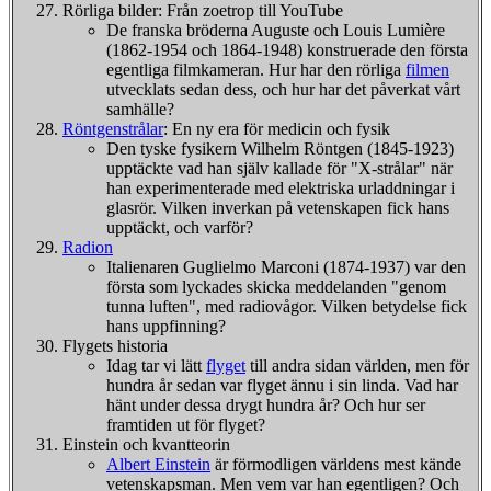
Rörliga bilder: Från zoetrop till YouTube
De franska bröderna Auguste och Louis Lumière
(1862-1954 och 1864-1948) konstruerade den första
egentliga filmkameran. Hur har den rörliga
filmen
utvecklats sedan dess, och hur har det påverkat vårt
samhälle?
Röntgenstrålar
: En ny era för medicin och fysik
Den tyske fysikern Wilhelm Röntgen (1845-1923)
upptäckte vad han själv kallade för "X-strålar" när
han experimenterade med elektriska urladdningar i
glasrör. Vilken inverkan på vetenskapen fick hans
upptäckt, och varför?
Radion
Italienaren Guglielmo Marconi (1874-1937) var den
första som lyckades skicka meddelanden "genom
tunna luften", med radiovågor. Vilken betydelse fick
hans uppfinning?
Flygets historia
Idag tar vi lätt
flyget
till andra sidan världen, men för
hundra år sedan var flyget ännu i sin linda. Vad har
hänt under dessa drygt hundra år? Och hur ser
framtiden ut för flyget?
Einstein och kvantteorin
Albert Einstein
är förmodligen världens mest kände
vetenskapsman. Men vem var han egentligen? Och