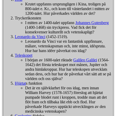
Krutet uppfanns ursprungligen i Kina, troligen på
800-talet e. Kr., och kom till västerlandet i mitten av
1200-talet. Hur påverkades världen av det?
Tryckerikonsten
I mitten av 1400-talet uppfann
Johannes Gutenberg
(1400-1468) sin tryckpress. Vad fick det för
konsekvenser kulturellt och vetenskapligt?
Leonardo da Vinci
(1452-1519).
Leonardo da Vinci var en fantastisk uppfinnare,
målare, vetenskapsman och, inte minst, idéspruta.
Hur har hans idéer påverkat oss idag?
Teleskopet
I början av 1600-talet riktade
Galileo Galilei
(1564-
1642) det första teleskopet mot månen, Jupiter och
andra himlakroppar. Hur har teleskopen utvecklats
sedan dess, och hur har de påverkat vårt sätt att se på
världen och oss själva?
Hjärtat
s funktion
Det är en självklarhet för oss idag, men innan
William Harvey (1578-1657) föreslog att hjärtat
pumpade blodet runt i kroppen, trodde man att det
flöt fram och tillbaka likt ebb och flod. Hur
påverkade Harveys upptäckt utvecklingen av den
medicinska vetenskapen?
Geologins
födelse