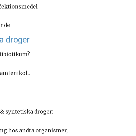
nfektionsmedel
ande
ka droger
tibiotikum?
ramfenikol...
& syntetiska droger:
rung hos andra organismer,