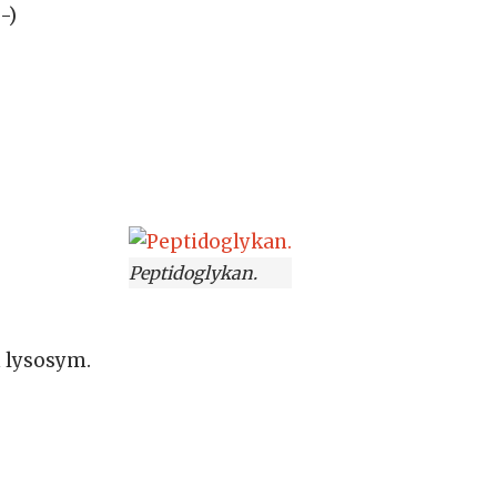
-)
Peptidoglykan.
n lysosym.