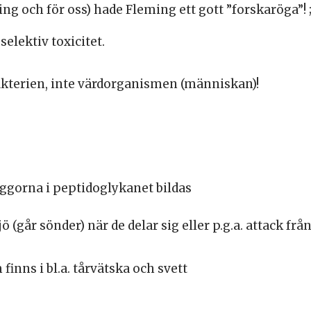
ng och för oss) hade Fleming ett gott ”forskaröga”! ;
elektiv toxicitet.
kterien, inte värdorganismen (människan)!
ggorna i peptidoglykanet bildas
ö (går sönder) när de delar sig eller p.g.a. attack frå
inns i bl.a. tårvätska och svett