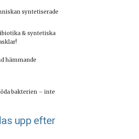
nniskan syntetiserade
ibiotika & syntetiska
asklar!
bland hämmande
döda bakterien – inte
las upp efter