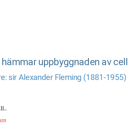
om hämmar uppbyggnaden av cel
re: sir Alexander Fleming (1881-1955)
...
num