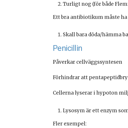
Turligt nog (för både Flemi
Ett bra antibiotikum måste ha s
Skall bara döda/hämma ba
Penicillin
Påverkar cellväggssyntesen
Förhindrar att pentapeptidbry
Cellerna lyserar i hypoton milj
Lysosym är ett enzym som f
Fler exempel: