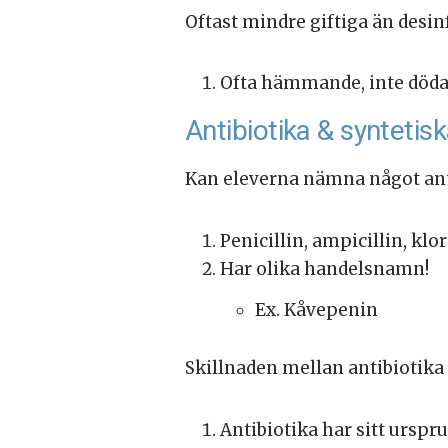
Oftast mindre giftiga än desi
Ofta hämmande, inte död
Antibiotika & syntetis
Kan eleverna nämna något an
Penicillin, ampicillin, klo
Har olika handelsnamn!
Ex. Kåvepenin
Skillnaden mellan antibiotika 
Antibiotika har sitt ursp