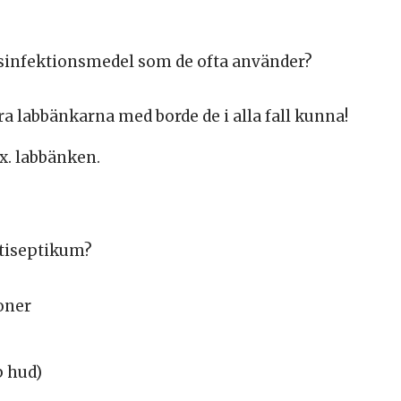
sinfektionsmedel som de ofta använder?
cera labbänkarna med borde de i alla fall kunna!
ex. labbänken.
tiseptikum?
oner
p hud)