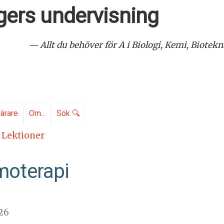
ers undervisning
— Allt du behöver för A i Biologi, Kemi, Biote
lärare
Om...
Sök 🔍
Lektioner
moterapi
26