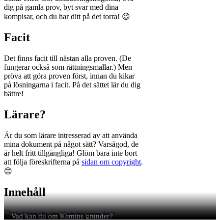
dig på gamla prov, byt svar med dina
kompisar, och du har ditt på det torra! 😉
Facit
Det finns facit till nästan alla proven. (De
fungerar också som rättningsmallar.) Men
pröva att göra proven först, innan du kikar
på lösningarna i facit. På det sättet lär du dig
bättre!
Lärare?
Är du som lärare intresserad av att använda
mina dokument på något sätt? Varsågod, de
är helt fritt tillgängliga! Glöm bara inte bort
att följa föreskrifterna på
sidan om copyright
.
😊
Innehåll
Vad kan du om Kemins grunder?