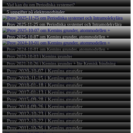
Vad kan du om Periodiska systemet?
5 uppgifter på elektronorbitaler
Prov 2025-11-25 om Periodiska systemet och Intramolekylära
bindningar
Prov 2025-10-07 om Kemins grunder, atommodellen +
molberäkningar
Prov 2024-10-01 om Kemins grunder, atommodellen +
molberäkningar
Prov 2023-10-03 i Kemins grunder
Prov 2021-10-26 i Kemins grunder + lite Kemisk bindning
Prov 2020-10-07 i Kemins grunder
Prov 2019-11-15 i Kemins grunder
Prov 2018-01-18 i Kemins grunder
Prov 2017-01-13 i Kemins grunder
Prov 2015-09-28 i Kemins grunder
Prov 2014-09-26 i Kemins grunder
Prov 2012-10-23 i Kemins grunder
Prov 2012-10-22 i Kemins grunder
Prov 2011-10-26 i Kemins grunder