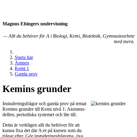
Magnus Ehingers under­visning
— Allt du behöver för A i Biologi, Kemi, Bioteknik, Gymnasiearbete
med mera.
Starta här
Ämnen
Kemi 1
Gamla prov
Kemins grunder
In­stu­de­rings­frå­gor och gamla prov på temat
Kemins grunder till Kemi nivå 1: Atom­mo­
del­len, pe­ri­od­is­ka systemet och lite till.
Detta är verk­li­gen allt du be­hö­ver för att
kunna fixa det där A:et på kur­sen som du
trånar efter. Gör in­stu­de­rings­frå­gorna, öva