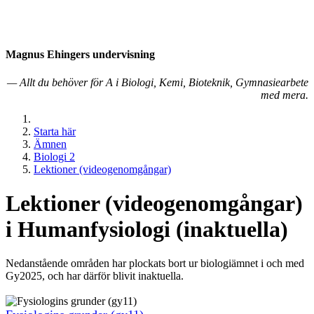
Magnus Ehingers under­visning
— Allt du behöver för A i Biologi, Kemi, Bioteknik, Gymnasiearbete
med mera.
Starta här
Ämnen
Biologi 2
Lektioner (videogenomgångar)
Lektioner (vi­deo­ge­nom­gång­ar)
i Hu­man­fy­sio­lo­gi (inaktuella)
Nedanstående områden har plockats bort ur biologiämnet i och med
Gy2025, och har därför blivit inaktuella.