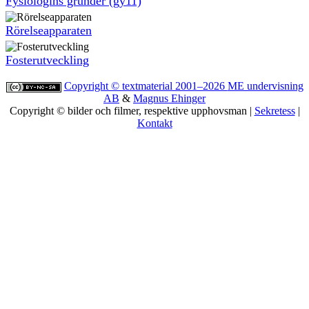
Fysiologins grunder (gy11)
Rörelse­apparaten
Foster­utveckling
Copyright © textmaterial 2001–2026
ME undervisning
AB
&
Magnus Ehinger
Copyright © bilder och filmer, respektive upphovsman |
Sekretess
|
Kontakt