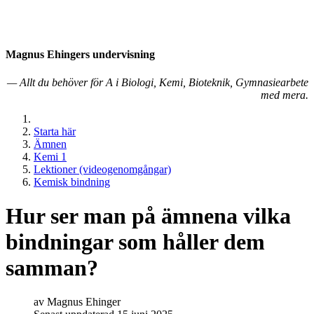
Magnus Ehingers under­visning
— Allt du behöver för A i Biologi, Kemi, Bioteknik, Gymnasiearbete
med mera.
Starta här
Ämnen
Kemi 1
Lektioner (videogenomgångar)
Kemisk bindning
Hur ser man på ämnena vilka
bindningar som håller dem
samman?
av
Magnus Ehinger