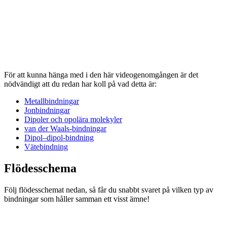
För att kunna hänga med i den här videogenomgången är det
nödvändigt att du redan har koll på vad detta är:
Metallbindningar
Jonbindningar
Dipoler och opolära molekyler
van der Waals-bindningar
Dipol–dipol-bindning
Vätebindning
Flödesschema
Följ flödesschemat nedan, så får du snabbt svaret på vilken typ av
bindningar som håller samman ett visst ämne!