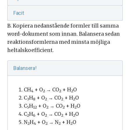
Facit
B. Kopiera nedanstående formler till samma
word-dokument som innan. Balansera sedan
reaktionsformlerna med minsta möjliga
heltalskoefficient.
Balansera!
CH
+ O
→ CO
+ H
O
4
2
2
2
C
H
+ O
→ CO
+ H
O
3
8
2
2
2
C
H
+ O
→ CO
+ H
O
5
12
2
2
2
C
H
+ O
→ CO
+ H
O
2
6
2
2
2
N
H
+ O
→ N
+ H
O
2
4
2
2
2