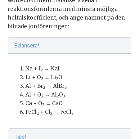
word-dokument. Balansera sedan
reaktionsformlerna med minsta möjliga
heltalskoefficient, och ange namnet på den
bildade jonföreningen:
Balansera!
Na + I
→ NaI
2
Li + O
→ Li
O
2
2
Al + Br
→ AlBr
2
3
Al + O
→ Al
O
2
2
3
Ca + O
→ CaO
2
FeCl
+ Cl
→ FeCl
2
2
3
Tips!