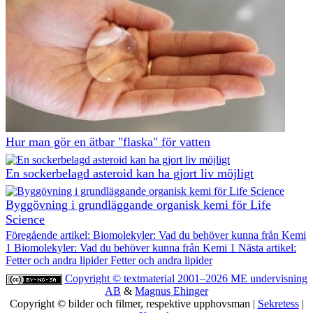
Hur man gör en ätbar "flaska" för vatten
En sockerbelagd asteroid kan ha gjort liv möjligt
Byggövning i grundläggande organisk kemi för Life
Science
Föregående artikel: Biomolekyler: Vad du behöver kunna från Kemi
1
Biomolekyler: Vad du behöver kunna från Kemi 1
Nästa artikel:
Fetter och andra lipider
Fetter och andra lipider
Copyright © textmaterial 2001–2026
ME undervisning
AB
&
Magnus Ehinger
Copyright © bilder och filmer, respektive upphovsman |
Sekretess
|