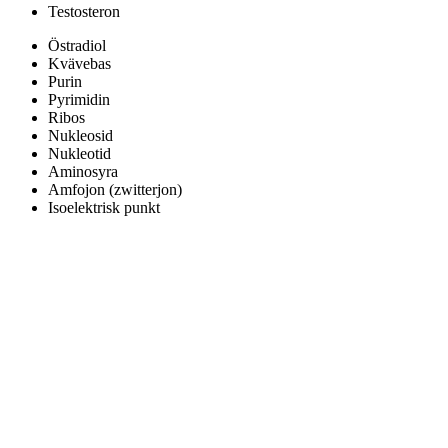
Testosteron
Östradiol
Kvävebas
Purin
Pyrimidin
Ribos
Nukleosid
Nukleotid
Aminosyra
Amfojon (zwitterjon)
Isoelektrisk punkt