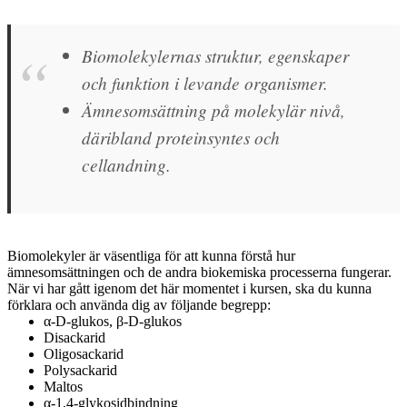
Biomolekylernas struktur, egenskaper
och funktion i levande organismer.
Ämnesomsättning på molekylär nivå,
däribland proteinsyntes och
cellandning.
Biomolekyler är väsentliga för att kunna förstå hur
ämnesomsättningen och de andra biokemiska processerna fungerar.
När vi har gått igenom det här momentet i kursen, ska du kunna
förklara och använda dig av följande begrepp:
α-D-glukos, β-D-glukos
Disackarid
Oligosackarid
Polysackarid
Maltos
α-1,4-glykosidbindning