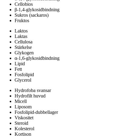
Cellobios
β-1,4-glykosidbindning
Sukros (sackaros)
Fruktos
Laktos
Laktas
Cellulosa
Stärkelse
Glykogen
α-1,6-glykosidbindning
Lipid
Fett
Fosfolipid
Glycerol
Hydrofoba svansar
Hydrofilt huvud
Micell
Liposom
Fosfolipid-dubbellager
Viskositet
Steroid
Kolesterol
Kortison