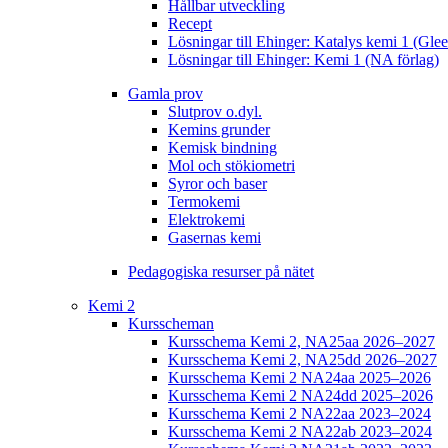
Hållbar utveckling
Recept
Lösningar till Ehinger: Katalys kemi 1 (Gle
Lösningar till Ehinger: Kemi 1 (NA förlag)
Gamla prov
Slutprov o.dyl.
Kemins grunder
Kemisk bindning
Mol och stökiometri
Syror och baser
Termokemi
Elektrokemi
Gasernas kemi
Pedagogiska resurser på nätet
Kemi 2
Kursscheman
Kursschema Kemi 2, NA25aa 2026–2027
Kursschema Kemi 2, NA25dd 2026–2027
Kursschema Kemi 2 NA24aa 2025–2026
Kursschema Kemi 2 NA24dd 2025–2026
Kursschema Kemi 2 NA22aa 2023–2024
Kursschema Kemi 2 NA22ab 2023–2024