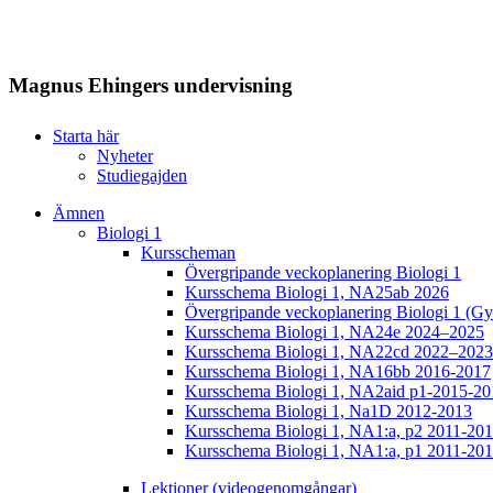
Magnus Ehingers undervisning
Starta här
Nyheter
Studiegajden
Ämnen
Biologi 1
Kursscheman
Övergripande veckoplanering Biologi 1
Kursschema Biologi 1, NA25ab 2026
Övergripande veckoplanering Biologi 1 (Gy
Kursschema Biologi 1, NA24e 2024–2025
Kursschema Biologi 1, NA22cd 2022–2023
Kursschema Biologi 1, NA16bb 2016-2017
Kursschema Biologi 1, NA2aid p1-2015-20
Kursschema Biologi 1, Na1D 2012-2013
Kursschema Biologi 1, NA1:a, p2 2011-20
Kursschema Biologi 1, NA1:a, p1 2011-20
Lektioner (videogenomgångar)