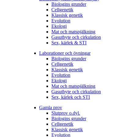
Biologins grunder
Cellgenetik
Klassisk genetik
Evolution
Ekologi
Mat och matspjälkning
Gasutbyte och cirkulation
Sex, kärlek & STI
Laborationer och övningar
Biologins grunder
Cellgenetik
Klassisk genetik
Evolution
Ekologi
Mat och matspjälkning
Gasutbyte och cirkulation
Sex, kärlek och STI
Gamla prov
Slutprov o.dyl.
Biologins grunder
Cellgenetik
Klassisk genetik
Evolution