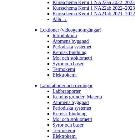
Kursschema Kemi 1 NA22aa 2022–2023
Kursschema Kemi 1 NA22ab 2022–2023
Kursschema Kemi 1 NA21ab 2021–2022
Alla →
Lektioner (videogenomgångar)
Introduktion
Atomens byggnad
Periodiska systemet
Kemisk bindning
Mol och stökiometri
Syror och baser
Termokemi
Elektrokemi
Laborationer och övningar
Labbrapporter
Kemins grunder: Materia
Atomens byggnad
Periodiska systemet
Kemisk bindning
Mol och stökiometri
Syror och baser
Termokemi
Elektrokemi