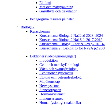
Ekologi
Mat och matspjälkning
Gasutbyte och cirkulation
Pedagogiska resurser på nätet
Biologi 2
Kursscheman
Kursschema Biologi 2 Na22cd 2023–2024
Kursschema Biologi 2 Na16bb 2017-2018
Kursschema i Biologi 2 för NA2d p2 2013-
Kursschema 2 i Biologi B för Nv2A p2 200
Lektioner (videogenomgångar)
Introduktion
Cell- och molekylärbiologi
Växt- och svampfysiologi
Evolutionär systematik
Etologi och beteendeekologi
Miljökunskap
Nervsystemet
Sinnesorganen
Hormonsystemet
Immunsystemet
Humanfysiologi (inaktuella)