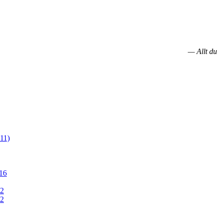
— Allt du
11)
16
12
12