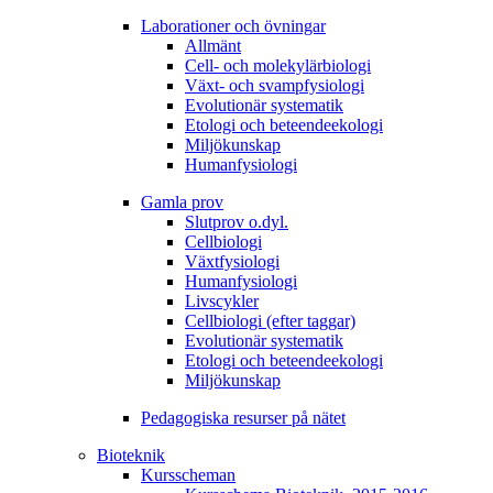
Laborationer och övningar
Allmänt
Cell- och molekylärbiologi
Växt- och svampfysiologi
Evolutionär systematik
Etologi och beteendeekologi
Miljökunskap
Humanfysiologi
Gamla prov
Slutprov o.dyl.
Cellbiologi
Växtfysiologi
Humanfysiologi
Livscykler
Cellbiologi (efter taggar)
Evolutionär systematik
Etologi och beteendeekologi
Miljökunskap
Pedagogiska resurser på nätet
Bioteknik
Kursscheman