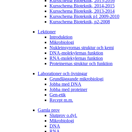
Kursschema Bioteknik, 2015-2016
Kursschema Bioteknik, 2014-2015
Kursschema Bioteknik, 2013-2014
Kursschema Bioteknik p1 2009-2010
Kursschema Bioteknik, p2-2008
Lektioner
Introduktion
Mikrobiologi
Nukleinsyrornas struktur och kemi
DNA-molekylernas funktion
RNA-molekylernas funktion
Proteinernas struktur och funktion
Laborationer och övningar
Grundläggande mikrobiologi
Jobba med DNA
Jobba med proteiner
Gen-etik
Recept m.m.
Gamla prov
Slutprov o.dyl.
Mikrobiologi
DNA
RNA