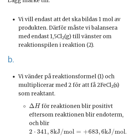
Lägg märke till:
Vi vill endast att det ska bildas 1 mol av
produkten. Därför måste vi balansera
med endast 1,5Cl
(g) till vänster om
2
reaktionspilen i reaktion (2).
b.
Vi vänder på reaktionsformel (1) och
multiplicerar med 2 för att få 2FeCl
(s)
2
som reaktant.
∆
H
Δ
för reaktionen blir positivt
H
eftersom reaktionen blir endoterm,
och blir
2
⋅
341
,
8
k
J
/
m
o
l
=
+
683
,
6
k
J
/
m
o
l
2
⋅
341
,
8
k
J
/
m
o
l
=
+
683
,
6
k
J
/
m
o
l
.