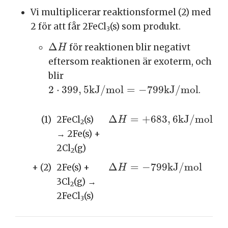
Vi multiplicerar reaktionsformel (2) med
2 för att får 2FeCl
(s) som produkt.
3
∆
H
Δ
för reaktionen blir negativt
H
eftersom reaktionen är exoterm, och
blir
2
⋅
399
,
5
k
J
/
m
o
l
=
−
799
k
J
/
m
o
l
2
⋅
399
,
5
k
J
/
m
o
l
=
−
799
k
J
/
m
o
l
.
∆
H
=
+
683
,
6
k
J
/
m
o
l
Δ
=
+
683
,
6
k
J
/
m
o
l
(1)
2FeCl
(s)
H
2
→ 2Fe(s) +
2Cl
(g)
2
∆
H
=
−
799
k
J
/
m
o
l
Δ
=
−
799
k
J
/
m
o
l
+ (2)
2Fe(s) +
H
3Cl
(g) →
2
2FeCl
(s)
3