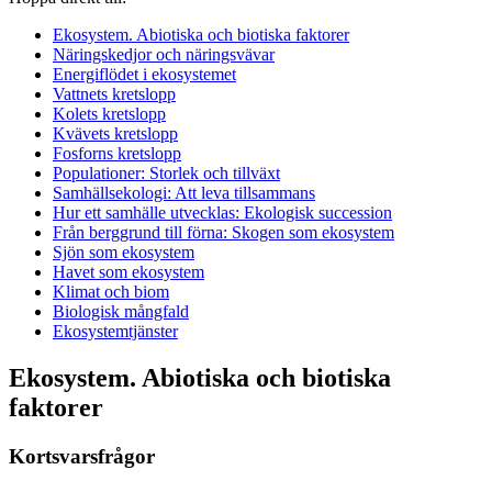
Ekosystem. Abiotiska och biotiska faktorer
Näringskedjor och näringsvävar
Energiflödet i ekosystemet
Vattnets kretslopp
Kolets kretslopp
Kvävets kretslopp
Fosforns kretslopp
Populationer: Storlek och tillväxt
Samhällsekologi: Att leva tillsammans
Hur ett samhälle utvecklas: Ekologisk succession
Från berggrund till förna: Skogen som ekosystem
Sjön som ekosystem
Havet som ekosystem
Klimat och biom
Biologisk mångfald
Ekosystemtjänster
Ekosystem. Abiotiska och biotiska
faktorer
Kortsvarsfrågor