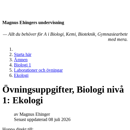
Magnus Ehingers under­visning
— Allt du behöver för A i Biologi, Kemi, Bioteknik, Gymnasiearbete
med mera.
Starta här
Ämnen
Biologi 1
Laborationer och övningar
Ekologi
Övningsuppgifter, Biologi nivå
1: Ekologi
av
Magnus Ehinger
Senast uppdaterad 08 juli 2026
Hoppa direkt till: