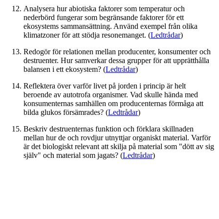
Analysera hur abiotiska faktorer som temperatur och
nederbörd fungerar som begränsande faktorer för ett
ekosystems sammansättning. Använd exempel från olika
klimatzoner för att stödja resonemanget. (
Ledtrådar
)
Redogör för relationen mellan producenter, konsumenter och
destruenter. Hur samverkar dessa grupper för att upprätthålla
balansen i ett ekosystem? (
Ledtrådar
)
Reflektera över varför livet på jorden i princip är helt
beroende av autotrofa organismer. Vad skulle hända med
konsumenternas samhällen om producenternas förmåga att
bilda glukos försämrades? (
Ledtrådar
)
Beskriv destruenternas funktion och förklara skillnaden
mellan hur de och rovdjur utnyttjar organiskt material. Varför
är det biologiskt relevant att skilja på material som "dött av sig
själv" och material som jagats? (
Ledtrådar
)