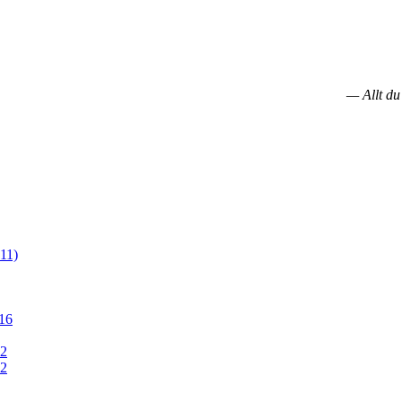
— Allt du
11)
16
12
12