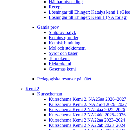
Hållbar utveckling
Recept
Lösningar till Ehinger: Katalys kemi 1 (Gle
Lösningar till Ehinger: Kemi 1 (NA förlag)
Gamla prov
Slutprov o.dyl.
Kemins grunder
Kemisk bindning
Mol och stökiometri
Syror och baser
Termokemi
Elektrokemi
Gasernas kemi
Pedagogiska resurser på nätet
Kemi 2
Kursscheman
Kursschema Kemi 2, NA25aa 2026–2027
Kursschema Kemi 2, NA25dd 2026–2027
Kursschema Kemi 2 NA24aa 2025–2026
Kursschema Kemi 2 NA24dd 2025–2026
Kursschema Kemi 2 NA22aa 2023–2024
Kursschema Kemi 2 NA22ab 2023–2024