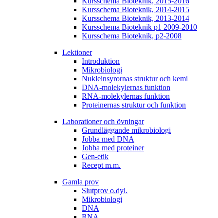
Kursschema Bioteknik, 2015-2016
Kursschema Bioteknik, 2014-2015
Kursschema Bioteknik, 2013-2014
Kursschema Bioteknik p1 2009-2010
Kursschema Bioteknik, p2-2008
Lektioner
Introduktion
Mikrobiologi
Nukleinsyrornas struktur och kemi
DNA-molekylernas funktion
RNA-molekylernas funktion
Proteinernas struktur och funktion
Laborationer och övningar
Grundläggande mikrobiologi
Jobba med DNA
Jobba med proteiner
Gen-etik
Recept m.m.
Gamla prov
Slutprov o.dyl.
Mikrobiologi
DNA
RNA