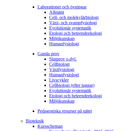
Laborationer och övningar
Allmänt
Cell- och molekylärbiologi
Växt- och svampfysiologi
Evolutionär systematik
Etologi och beteendeekologi
Miljökunskap
Humanfysiologi
Gamla prov
Slutprov o.dyl.
Cellbiologi
Växtfysiologi
Humanfysiologi
Livscykler
Cellbiologi (efter taggar)
Evolutionär systematik
Etologi och beteendeekologi
Miljökunskap
Pedagogiska resurser på nätet
Bioteknik
Kursscheman