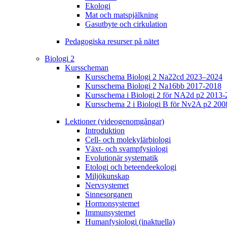
Ekologi
Mat och matspjälkning
Gasutbyte och cirkulation
Pedagogiska resurser på nätet
Biologi 2
Kursscheman
Kursschema Biologi 2 Na22cd 2023–2024
Kursschema Biologi 2 Na16bb 2017-2018
Kursschema i Biologi 2 för NA2d p2 2013-
Kursschema 2 i Biologi B för Nv2A p2 200
Lektioner (videogenomgångar)
Introduktion
Cell- och molekylärbiologi
Växt- och svampfysiologi
Evolutionär systematik
Etologi och beteendeekologi
Miljökunskap
Nervsystemet
Sinnesorganen
Hormonsystemet
Immunsystemet
Humanfysiologi (inaktuella)