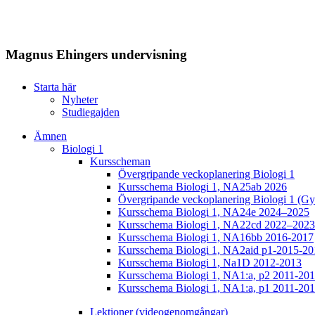
Magnus Ehingers undervisning
Starta här
Nyheter
Studiegajden
Ämnen
Biologi 1
Kursscheman
Övergripande veckoplanering Biologi 1
Kursschema Biologi 1, NA25ab 2026
Övergripande veckoplanering Biologi 1 (Gy
Kursschema Biologi 1, NA24e 2024–2025
Kursschema Biologi 1, NA22cd 2022–2023
Kursschema Biologi 1, NA16bb 2016-2017
Kursschema Biologi 1, NA2aid p1-2015-20
Kursschema Biologi 1, Na1D 2012-2013
Kursschema Biologi 1, NA1:a, p2 2011-20
Kursschema Biologi 1, NA1:a, p1 2011-20
Lektioner (videogenomgångar)