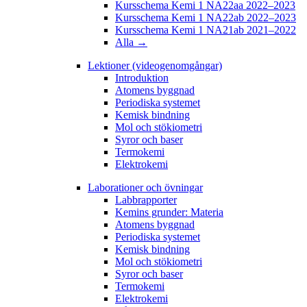
Kursschema Kemi 1 NA22aa 2022–2023
Kursschema Kemi 1 NA22ab 2022–2023
Kursschema Kemi 1 NA21ab 2021–2022
Alla →
Lektioner (videogenomgångar)
Introduktion
Atomens byggnad
Periodiska systemet
Kemisk bindning
Mol och stökiometri
Syror och baser
Termokemi
Elektrokemi
Laborationer och övningar
Labbrapporter
Kemins grunder: Materia
Atomens byggnad
Periodiska systemet
Kemisk bindning
Mol och stökiometri
Syror och baser
Termokemi
Elektrokemi