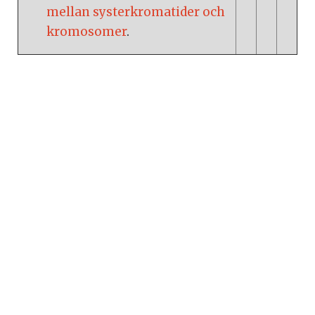
mellan systerkromatider och
kromosomer
.