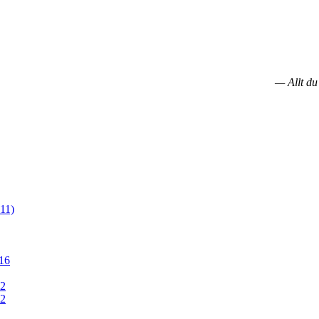
— Allt du
11)
16
12
12