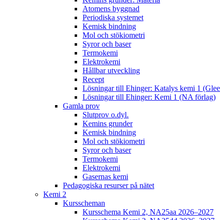
Atomens byggnad
Periodiska systemet
Kemisk bindning
Mol och stökiometri
Syror och baser
Termokemi
Elektrokemi
Hållbar utveckling
Recept
Lösningar till Ehinger: Katalys kemi 1 (Gle
Lösningar till Ehinger: Kemi 1 (NA förlag)
Gamla prov
Slutprov o.dyl.
Kemins grunder
Kemisk bindning
Mol och stökiometri
Syror och baser
Termokemi
Elektrokemi
Gasernas kemi
Pedagogiska resurser på nätet
Kemi 2
Kursscheman
Kursschema Kemi 2, NA25aa 2026–2027