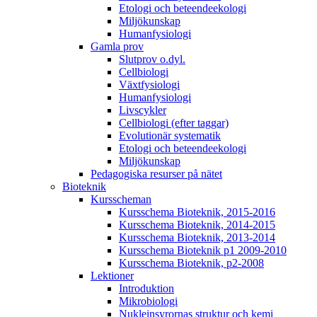
Etologi och beteendeekologi
Miljökunskap
Humanfysiologi
Gamla prov
Slutprov o.dyl.
Cellbiologi
Växtfysiologi
Humanfysiologi
Livscykler
Cellbiologi (efter taggar)
Evolutionär systematik
Etologi och beteendeekologi
Miljökunskap
Pedagogiska resurser på nätet
Bioteknik
Kursscheman
Kursschema Bioteknik, 2015-2016
Kursschema Bioteknik, 2014-2015
Kursschema Bioteknik, 2013-2014
Kursschema Bioteknik p1 2009-2010
Kursschema Bioteknik, p2-2008
Lektioner
Introduktion
Mikrobiologi
Nukleinsyrornas struktur och kemi