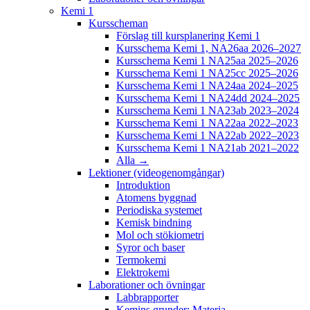
Kemi 1
Kursscheman
Förslag till kursplanering Kemi 1
Kursschema Kemi 1, NA26aa 2026–2027
Kursschema Kemi 1 NA25aa 2025–2026
Kursschema Kemi 1 NA25cc 2025–2026
Kursschema Kemi 1 NA24aa 2024–2025
Kursschema Kemi 1 NA24dd 2024–2025
Kursschema Kemi 1 NA23ab 2023–2024
Kursschema Kemi 1 NA22aa 2022–2023
Kursschema Kemi 1 NA22ab 2022–2023
Kursschema Kemi 1 NA21ab 2021–2022
Alla →
Lektioner (videogenomgångar)
Introduktion
Atomens byggnad
Periodiska systemet
Kemisk bindning
Mol och stökiometri
Syror och baser
Termokemi
Elektrokemi
Laborationer och övningar
Labbrapporter
Kemins grunder: Materia