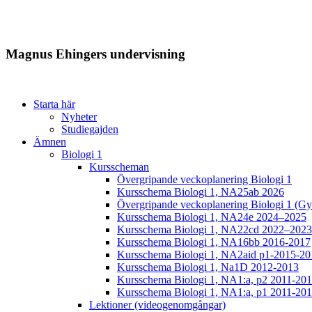
Magnus Ehingers undervisning
Starta här
Nyheter
Studiegajden
Ämnen
Biologi 1
Kursscheman
Övergripande veckoplanering Biologi 1
Kursschema Biologi 1, NA25ab 2026
Övergripande veckoplanering Biologi 1 (Gy
Kursschema Biologi 1, NA24e 2024–2025
Kursschema Biologi 1, NA22cd 2022–2023
Kursschema Biologi 1, NA16bb 2016-2017
Kursschema Biologi 1, NA2aid p1-2015-20
Kursschema Biologi 1, Na1D 2012-2013
Kursschema Biologi 1, NA1:a, p2 2011-20
Kursschema Biologi 1, NA1:a, p1 2011-20
Lektioner (videogenomgångar)