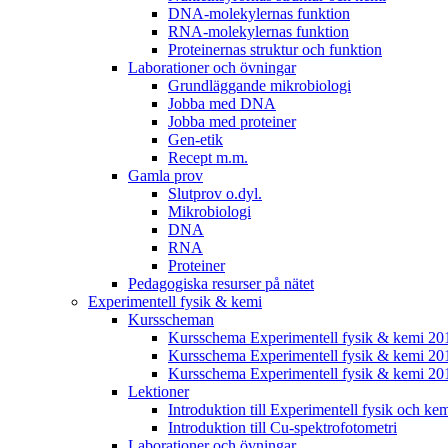
DNA-molekylernas funktion
RNA-molekylernas funktion
Proteinernas struktur och funktion
Laborationer och övningar
Grundläggande mikrobiologi
Jobba med DNA
Jobba med proteiner
Gen-etik
Recept m.m.
Gamla prov
Slutprov o.dyl.
Mikrobiologi
DNA
RNA
Proteiner
Pedagogiska resurser på nätet
Experimentell fysik & kemi
Kursscheman
Kursschema Experimentell fysik & kemi 2
Kursschema Experimentell fysik & kemi 20
Kursschema Experimentell fysik & kemi 20
Lektioner
Introduktion till Experimentell fysik och ke
Introduktion till Cu-spektrofotometri
Laborationer och övningar