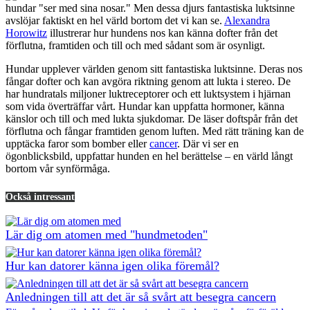
hundar "ser med sina nosar." Men dessa djurs fantastiska luktsinne
avslöjar faktiskt en hel värld bortom det vi kan se.
Alexandra
Horowitz
illustrerar hur hundens nos kan känna dofter från det
förflutna, framtiden och till och med sådant som är osynligt.
Hundar upplever världen genom sitt fantastiska luktsinne. Deras nos
fångar dofter och kan avgöra riktning genom att lukta i stereo. De
har hundratals miljoner luktreceptorer och ett luktsystem i hjärnan
som vida överträffar vårt. Hundar kan uppfatta hormoner, känna
känslor och till och med lukta sjukdomar. De läser doftspår från det
förflutna och fångar framtiden genom luften. Med rätt träning kan de
upptäcka faror som bomber eller
cancer
. Där vi ser en
ögonblicksbild, uppfattar hunden en hel berättelse – en värld långt
bortom vår synförmåga.
Också intressant
Lär dig om atomen med "hundmetoden"
Hur kan datorer känna igen olika föremål?
Anledningen till att det är så svårt att besegra cancern