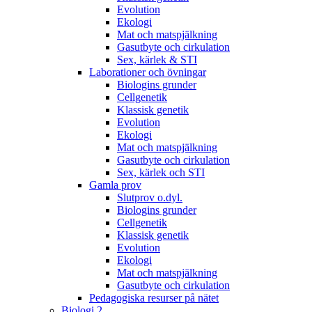
Evolution
Ekologi
Mat och matspjälkning
Gasutbyte och cirkulation
Sex, kärlek & STI
Laborationer och övningar
Biologins grunder
Cellgenetik
Klassisk genetik
Evolution
Ekologi
Mat och matspjälkning
Gasutbyte och cirkulation
Sex, kärlek och STI
Gamla prov
Slutprov o.dyl.
Biologins grunder
Cellgenetik
Klassisk genetik
Evolution
Ekologi
Mat och matspjälkning
Gasutbyte och cirkulation
Pedagogiska resurser på nätet
Biologi 2