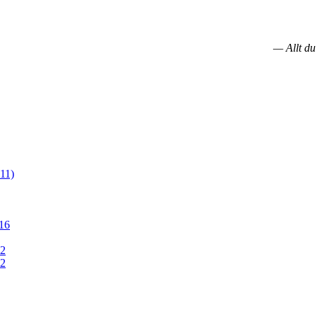
— Allt du
11)
16
12
12