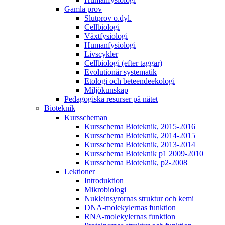
Gamla prov
Slutprov o.dyl.
Cellbiologi
Växtfysiologi
Humanfysiologi
Livscykler
Cellbiologi (efter taggar)
Evolutionär systematik
Etologi och beteendeekologi
Miljökunskap
Pedagogiska resurser på nätet
Bioteknik
Kursscheman
Kursschema Bioteknik, 2015-2016
Kursschema Bioteknik, 2014-2015
Kursschema Bioteknik, 2013-2014
Kursschema Bioteknik p1 2009-2010
Kursschema Bioteknik, p2-2008
Lektioner
Introduktion
Mikrobiologi
Nukleinsyrornas struktur och kemi
DNA-molekylernas funktion
RNA-molekylernas funktion