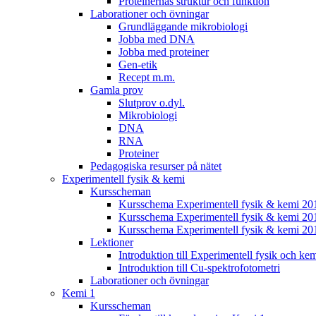
Proteinernas struktur och funktion
Laborationer och övningar
Grundläggande mikrobiologi
Jobba med DNA
Jobba med proteiner
Gen-etik
Recept m.m.
Gamla prov
Slutprov o.dyl.
Mikrobiologi
DNA
RNA
Proteiner
Pedagogiska resurser på nätet
Experimentell fysik & kemi
Kursscheman
Kursschema Experimentell fysik & kemi 2
Kursschema Experimentell fysik & kemi 20
Kursschema Experimentell fysik & kemi 20
Lektioner
Introduktion till Experimentell fysik och ke
Introduktion till Cu-spektrofotometri
Laborationer och övningar
Kemi 1
Kursscheman