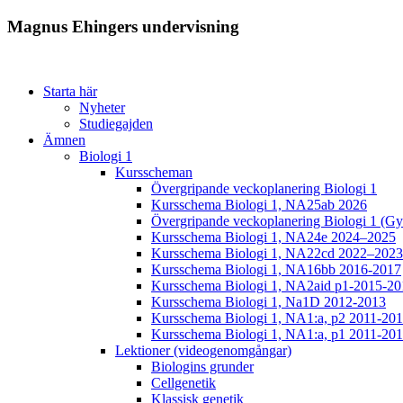
Magnus Ehingers undervisning
Starta här
Nyheter
Studiegajden
Ämnen
Biologi 1
Kursscheman
Övergripande veckoplanering Biologi 1
Kursschema Biologi 1, NA25ab 2026
Övergripande veckoplanering Biologi 1 (Gy
Kursschema Biologi 1, NA24e 2024–2025
Kursschema Biologi 1, NA22cd 2022–2023
Kursschema Biologi 1, NA16bb 2016-2017
Kursschema Biologi 1, NA2aid p1-2015-20
Kursschema Biologi 1, Na1D 2012-2013
Kursschema Biologi 1, NA1:a, p2 2011-20
Kursschema Biologi 1, NA1:a, p1 2011-20
Lektioner (videogenomgångar)
Biologins grunder
Cellgenetik
Klassisk genetik