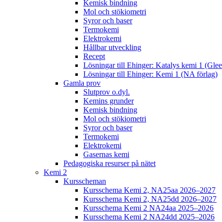
Kemisk bindning
Mol och stökiometri
Syror och baser
Termokemi
Elektrokemi
Hållbar utveckling
Recept
Lösningar till Ehinger: Katalys kemi 1 (Gle
Lösningar till Ehinger: Kemi 1 (NA förlag)
Gamla prov
Slutprov o.dyl.
Kemins grunder
Kemisk bindning
Mol och stökiometri
Syror och baser
Termokemi
Elektrokemi
Gasernas kemi
Pedagogiska resurser på nätet
Kemi 2
Kursscheman
Kursschema Kemi 2, NA25aa 2026–2027
Kursschema Kemi 2, NA25dd 2026–2027
Kursschema Kemi 2 NA24aa 2025–2026
Kursschema Kemi 2 NA24dd 2025–2026