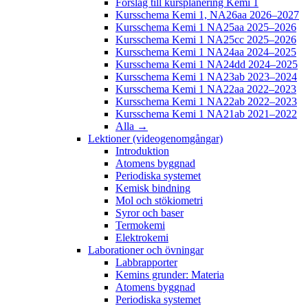
Förslag till kursplanering Kemi 1
Kursschema Kemi 1, NA26aa 2026–2027
Kursschema Kemi 1 NA25aa 2025–2026
Kursschema Kemi 1 NA25cc 2025–2026
Kursschema Kemi 1 NA24aa 2024–2025
Kursschema Kemi 1 NA24dd 2024–2025
Kursschema Kemi 1 NA23ab 2023–2024
Kursschema Kemi 1 NA22aa 2022–2023
Kursschema Kemi 1 NA22ab 2022–2023
Kursschema Kemi 1 NA21ab 2021–2022
Alla →
Lektioner (videogenomgångar)
Introduktion
Atomens byggnad
Periodiska systemet
Kemisk bindning
Mol och stökiometri
Syror och baser
Termokemi
Elektrokemi
Laborationer och övningar
Labbrapporter
Kemins grunder: Materia
Atomens byggnad
Periodiska systemet