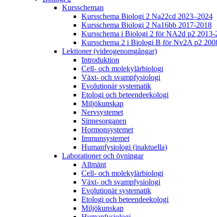
Kursscheman
Kursschema Biologi 2 Na22cd 2023–2024
Kursschema Biologi 2 Na16bb 2017-2018
Kursschema i Biologi 2 för NA2d p2 2013-
Kursschema 2 i Biologi B för Nv2A p2 200
Lektioner (videogenomgångar)
Introduktion
Cell- och molekylärbiologi
Växt- och svampfysiologi
Evolutionär systematik
Etologi och beteendeekologi
Miljökunskap
Nervsystemet
Sinnesorganen
Hormonsystemet
Immunsystemet
Humanfysiologi (inaktuella)
Laborationer och övningar
Allmänt
Cell- och molekylärbiologi
Växt- och svampfysiologi
Evolutionär systematik
Etologi och beteendeekologi
Miljökunskap
Humanfysiologi