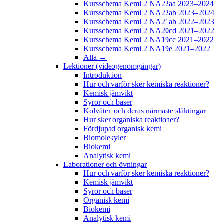
Kursschema Kemi 2 NA22aa 2023–2024
Kursschema Kemi 2 NA22ab 2023–2024
Kursschema Kemi 2 NA21ab 2022–2023
Kursschema Kemi 2 NA20cd 2021–2022
Kursschema Kemi 2 NA19cc 2021–2022
Kursschema Kemi 2 NA19e 2021–2022
Alla →
Lektioner (videogenomgångar)
Introduktion
Hur och varför sker kemiska reaktioner?
Kemisk jämvikt
Syror och baser
Kolväten och deras närmaste släktingar
Hur sker organiska reaktioner?
Fördjupad organisk kemi
Biomolekyler
Biokemi
Analytisk kemi
Laborationer och övningar
Hur och varför sker kemiska reaktioner?
Kemisk jämvikt
Syror och baser
Organisk kemi
Biokemi
Analytisk kemi